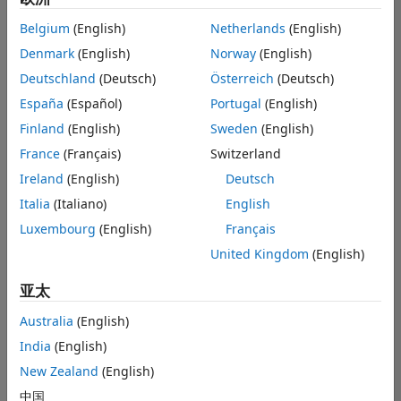
Search
Belgium
(English)
Netherlands
(English)
Denmark
(English)
Norway
(English)
Deutschland
(Deutsch)
Österreich
(Deutsch)
España
(Español)
Portugal
(English)
Finland
(English)
Sweden
(English)
France
(Français)
Switzerland
Ireland
(English)
Deutsch
Italia
(Italiano)
English
Luxembourg
(English)
Français
United Kingdom
(English)
亚太
Australia
(English)
India
(English)
New Zealand
(English)
中国