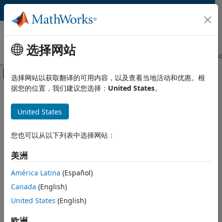
跳到内容
Hardware Support
选择网站
Overview
Search Hardware Support
Request Hardware Suppo
画布外导航菜单切换
选择网站以获取翻译的可用内容，以及查看当地活动和优惠。根
据您的位置，我们建议您选择：
United States
。
Product
Search Hardware
Support
United States
Product Family and Category
您也可以从以下列表中选择网站：
Vendor
Find integrated hardware
solutions with MATLAB and
美洲
Application
Simulink.
América Latina
(Español)
Protocol or Standard
Canada
(English)
United States
(English)
主要内容
Search
欧洲