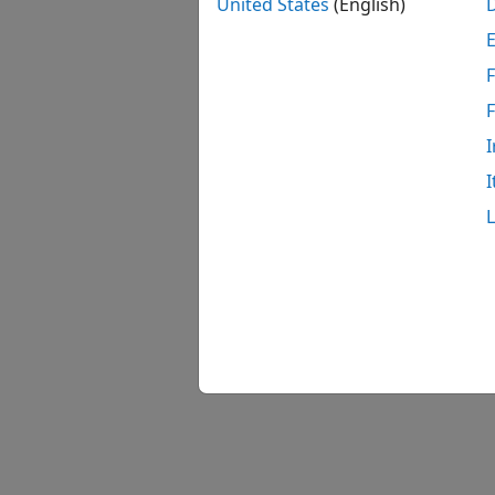
United States
(English)
F
I
I