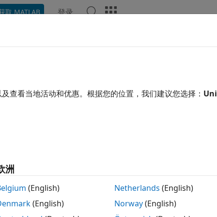
登录
获取 MATLAB
ation
Examples
Functions
Apps
Videos
Answ
以及查看当地活动和优惠。根据您的位置，我们建议您选择：
Uni
How useful was this informa
欧洲
Belgium
(English)
Netherlands
(English)
Denmark
(English)
Norway
(English)