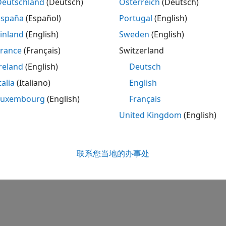
Deutschland
(Deutsch)
Österreich
(Deutsch)
España
(Español)
Portugal
(English)
inland
(English)
Sweden
(English)
France
(Français)
Switzerland
reland
(English)
Deutsch
talia
(Italiano)
English
Luxembourg
(English)
Français
United Kingdom
(English)
联系您当地的办事处