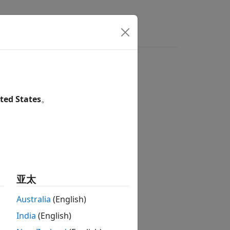
ers
ted States
。
tion?
亚太
Australia
(English)
India
(English)