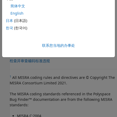
类别：
必需
简体中文
版本历史记录
English
日本
(日本語)
在 R2013b 中推出
한국
(한국어)
另请参阅
检查 MISRA C++:2008 (-misra-cpp)
联系您当地的办事处
主题
检查并审查编码标准违规
1
All MISRA coding rules and directives are © Copyright The
MISRA Consortium Limited 2021.
The MISRA coding standards referenced in the
Polyspace
Bug Finder™
documentation are from the following MISRA
standards:
MISRA C:2004