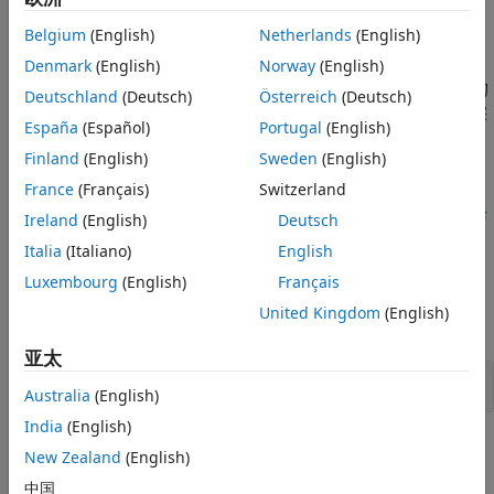
能会使用错误的标识符并引入难以修复的错误。
版本历史记录
Belgium
(English)
Netherlands
(English)
另请参阅
Polyspace
实现
Denmark
(English)
Norway
(English)
该规则报告标识符声明中的违规情况，即标识符名称与之前声明的
Deutschland
(Deutsch)
Österreich
(Deutsch)
typedef 名称相同。检查项不会标记发生在不同命名空间中的冲突
España
(Español)
Portugal
(English)
名称。
Finland
(English)
Sweden
(English)
故障排除
France
(Français)
Switzerland
®
如果您预期会出现违规，而 Polyspace
未报告该违规，请参阅
诊
Ireland
(English)
Deutsch
断为何编码规范违规未按预期显示
。
Italia
(Italiano)
English
示例
Luxembourg
(English)
Français
United Kingdom
(English)
全部展开
亚太
与其他标识符冲突的 typedef 名称
Australia
(English)
India
(English)
检查信息
New Zealand
(English)
中国
组：
词法规范