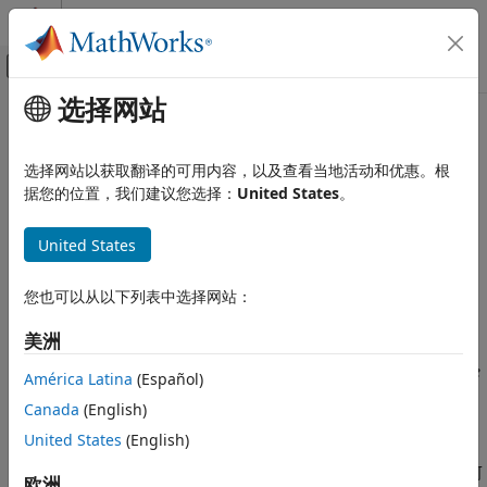
跳到内容
MATLAB 帮助中心
画布外导航菜单切换
选择网站
主要内容
文档主页
本页采用了机器翻译。点击此处可查看最新英文版本。
验证、确认和测试
选择网站以获取翻译的可用内容，以及查看当地活动和优惠。根
MISRA C++:2008 Rule 2-10-3
代码验证
据您的位置，我们建议您选择：
United States
。
Polyspace Bug Finder
A typedef name (including qualification, if any) shall be a
United States
审查和报告结果
unique identifier
Polyspace Bug Finder 结果
您也可以从以下列表中选择网站：
编码标准
全页展开
MISRA C++:2008 规则
描述
美洲
MISRA C++:2008 Rule 2-10-3
A typedef name (including qualification, if any) shall be a unique
América Latina
(Español)
1
identifier.
本页内容
Canada
(English)
描述
理由
United States
(English)
示例
当您使用重用
名称时，代码会变得混乱且难以维护。您可
typedef
检查信息
欧洲