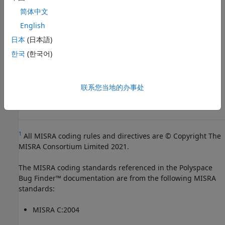
版本历史记录
简体中文
English
在 R2013b 中推出
日本
(日本語)
另请参阅
한국
(한국어)
检查 MISRA C++:2008 (-misra-cpp)
主题
联系您当地的办事处
检查并审查编码标准违规
1
All MISRA coding rules and directives are © Copyright The
MISRA Consortium Limited 2021.
The MISRA coding standards referenced in the
Polyspace
Bug Finder™
documentation are from the following MISRA
standards:
MISRA C:2004