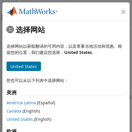
跳到内容
MATLAB 帮助中心
画布外导航菜单切换
选择网站
主要内容
文档主页
MISRA C++:2008 Rule 2-3-1
验证、确认和测试
选择网站以获取翻译的可用内容，以及查看当地活动和优惠。根
代码验证
Trigraphs shall not be used
据您的位置，我们建议您选择：
United States
。
Polyspace Bug Finder
描述
United States
审查和报告结果
Polyspace Bug Finder 结果
1
Trigraphs shall not be used.
您也可以从以下列表中选择网站：
编码标准
理由
MISRA C++:2008 规则
美洲
可以用两个问号后跟一个特定的第三个字符来表示三字符序列（例
MISRA C++:2008 Rule 2-3-1
América Latina
(Español)
如，
表示一个
（波浪号）字符，
表示一个
字
'??-'
'~'
'??)'
']'
本页内容
符）。这些三字符序列可能会与两个问号的其他用法意外混淆。
Canada
(English)
描述
United States
(English)
例如，字符串
检查信息
版本历史记录
欧洲