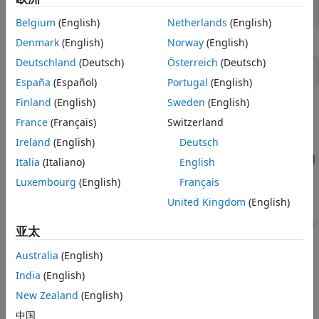
另请参阅
"(Date should be in the form ??-??-??)"
Belgium
(English)
Netherlands
(English)
Denmark
(English)
Norway
(English)
被转换为
Deutschland
(Deutsch)
Österreich
(Deutsch)
"(Date should be in the form ~~]"
España
(Español)
Portugal
(English)
Finland
(English)
Sweden
(English)
但此转换可能不是有意为之。
France
(Français)
Switzerland
Polyspace
实现
Ireland
(English)
Deutsch
规则检查项会对三字符序列的使用报告违规，无论三字符序列是用
Italia
(Italiano)
English
在字符串中还是用在其他地方。
Luxembourg
(English)
Français
故障排除
United Kingdom
(English)
®
如果您预期会出现违规，而 Polyspace
未报告该违规，请参阅
诊
亚太
断为何编码规范违规未按预期显示
。
Australia
(English)
检查信息
India
(English)
New Zealand
(English)
组：
词法规范
类别：
必需
中国