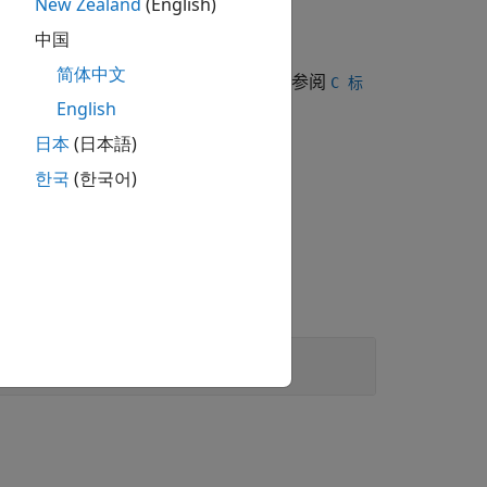
New Zealand
(English)
规则检查项会报告违规。
中国
简体中文
本时，才会报告违反了此规则。有关详细信息，请参阅
C 标
English
日本
(日本語)
한국
(한국어)
规未按预期显示
。