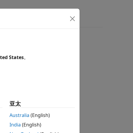
回答
void return type
ted States
。
1
eturn type
.
亚太
Australia
(English)
型不得为除
以外的其他类型。
void
India
(English)