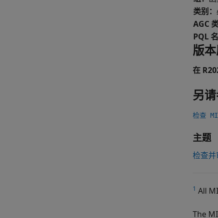
类别：
AGC 
PQL 
版本
在 R2
另请
检查 MIS
主题
检查并
1
All M
The MI