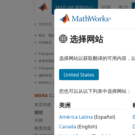
跳到内容
MATLAB 帮助中心
社区
学习
文档
文档主页
验证、确认和测试
选择网站
MIS
代码验证
Polyspace Bug Finder
A func
选择网站以获取翻译的可用内容，
审查和报告结果
自 R20
Polyspace Bug Finder 结果
全页展
United States
编码标准
描述
MISRA C:2023 指令和规则
您也可以从以下列表中选择网站：
A funct
MISRA C:2023 Rule 17.10
美洲
本页内容
理由
描述
América Latina
(Español)
使用
_N
示例
Canada
(English)
检查信息
Poly