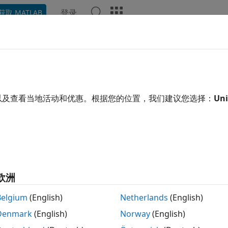
登录
获取 MATLAB
示例
Polyspace 选项
Polyspace 结果
函数
视频
RA C:2023 Rule 17.10
tion declared with a
function specifier shall have 
以及查看当地活动和优惠。根据您的位置，我们建议您选择：
Uni
_Noreturn
24a 起
开
ion declared with a
function specifier shall have void r
_Noreturn
欧洲
Belgium
(English)
Netherlands
(English)
设定符声明的函数不应返回给其调用方，因此其返回类
oreturn
Denmark
(English)
Norway
(English)
space
实现