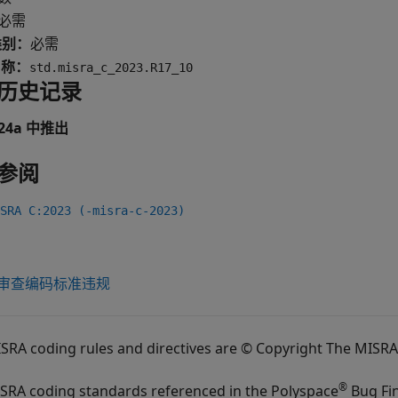
必需
类别：
必需
名称：
std.misra_c_2023.R17_10
历史记录
024a 中推出
参阅
RA C:2023 (-misra-c-2023)
审查编码标准违规
ISRA coding rules and directives are © Copyright The MISR
®
SRA coding standards referenced in the
Polyspace
Bug Fi