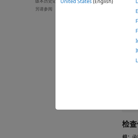
版本历史记录
United States
(English)
如果使
另请参阅
F
只有为
准版本 (
I
故障
I
如果您
示例
全部展
检查
组：
函