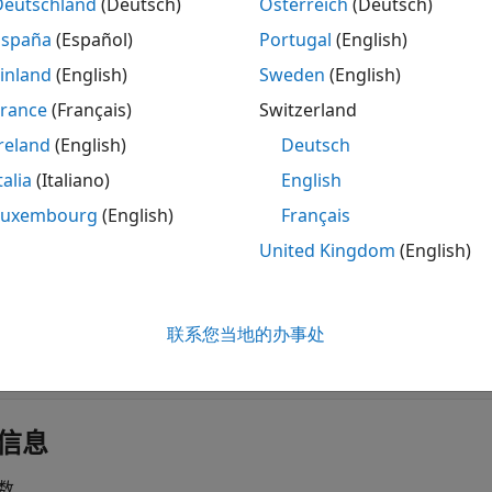
Deutschland
(Deutsch)
Österreich
(Deutsch)
用
设定符声明的函数具有除
之外的返回类型，
_Noreturn
void
España
(Español)
Portugal
(English)
inland
(English)
Sweden
(English)
 Bug Finder 分析指定了 C11 或更高版本的 C 标准版
。
France
(Français)
Switzerland
-c-version)
reland
(English)
Deutsch
排除
talia
(Italiano)
English
预期会出现违规，但未看到该违规，请参阅
诊断为何编码规范违
Luxembourg
(English)
Français
United Kingdom
(English)
开
联系您当地的办事处
函数被声明为
，但返回类型并非
_Noreturn
void
信息
数