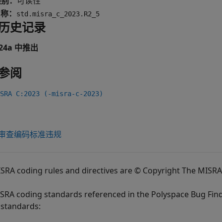
类别：
可读性
名称：
std.misra_c_2023.R2_5
历史记录
024a 中推出
参阅
RA C:2023 (-misra-c-2023)
审查编码标准违规
ISRA coding rules and directives are © Copyright The MISR
SRA coding standards referenced in the
Polyspace Bug Fin
standards: