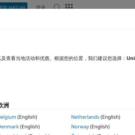
登录
获取 MATLAB
示例
Polyspace 选项
Polyspace 结果
函数
视频
RA C:2023 Rule 2.5
ect should not contain unused macro definitions
以及查看当地活动和优惠。根据您的位置，我们建议您选择：
Uni
24a 起
开
®
lyspace
as You Code™
分析中反激活了此检查项。请参阅
Check
s
(Polyspace as You Code)
。
欧洲
定义
Belgium
(English)
Netherlands
(English)
1
ct should not contain unused macro definitions
.
Denmark
(English)
Norway
(English)