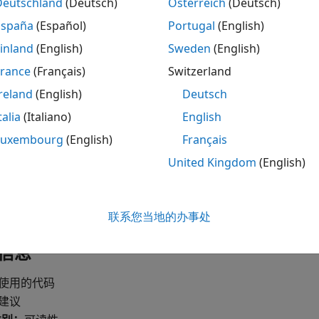
Deutschland
(Deutsch)
Österreich
(Deutsch)
España
(Español)
Portugal
(English)
义了一个宏但未使用，则评审不知道该宏是冗余的还是错误地未
inland
(English)
Sweden
(English)
排除
France
(Français)
Switzerland
reland
(English)
Deutsch
预期会出现违规，但未看到该违规，请参阅
诊断为何编码规范违
talia
(Italiano)
English
Luxembourg
(English)
Français
开
United Kingdom
(English)
未使用的宏定义
联系您当地的办事处
信息
使用的代码
建议