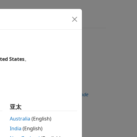
回答
ted States
。
ers Deactivated in Polyspace as You Code
亚太
Australia
(English)
India
(English)