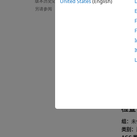
版本历史记录
United States
(English)
理由
另请参阅
如果定
F
故障
I
如果您
I
示例
全部展
检查
组：
未
类别：