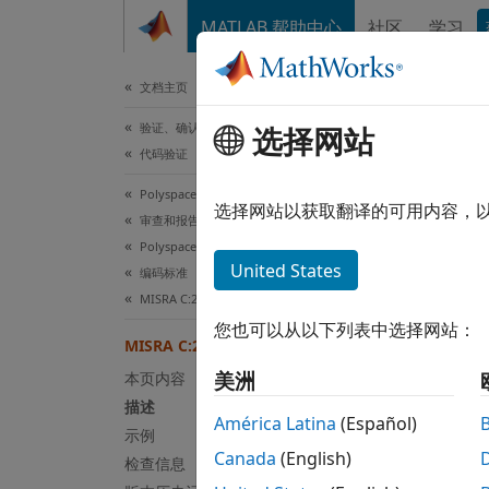
跳到内容
MATLAB 帮助中心
社区
学习
文档
文档主页
验证、确认和测试
选择网站
MIS
代码验证
Polyspace Bug Finder
A proj
选择网站以获取翻译的可用内容，
审查和报告结果
自 R20
Polyspace Bug Finder 结果
全页展
United States
编码标准
描述
MISRA C:2023 指令和规则
您也可以从以下列表中选择网站：
默认
Po
MISRA C:2023 Rule 2.5
Analysi
美洲
本页内容
描述
规则
América Latina
(Español)
示例
A proje
Canada
(English)
检查信息