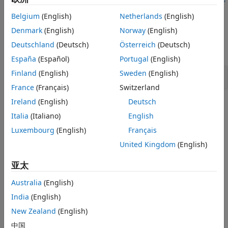
版本历史记录
范违规未按预期显示
。
Belgium
(English)
Netherlands
(English)
另请参阅
示例
Denmark
(English)
Norway
(English)
Deutschland
(Deutsch)
Österreich
(Deutsch)
全部展开
España
(Español)
Portugal
(English)
Finland
(English)
Sweden
(English)
未使用的标签声明
France
(Français)
Switzerland
Ireland
(English)
Deutsch
检查信息
Italia
(Italiano)
English
组：
未使用的代码
Luxembourg
(English)
Français
类别：
建议
United Kingdom
(English)
AGC 类别：
可读性
PQL 名称：
std.misra_c_2023.R2_6
亚太
版本历史记录
Australia
(English)
在 R2024a 中推出
India
(English)
另请参阅
New Zealand
(English)
中国