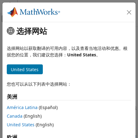
跳到内容
MATLAB 帮助中心
画布外导航菜单切换
选择网站
主要内容
文档主页
MISRA C:2023 Rule 2.6
验证、确认和测试
选择网站以获取翻译的可用内容，以及查看当地活动和优惠。根
代码验证
A function should not contain unused label declarations
据您的位置，我们建议您选择：
United States
。
自 R2024a 起
Polyspace Bug Finder
全页展开
United States
审查和报告结果
描述
Polyspace Bug Finder 结果
您也可以从以下列表中选择网站：
编码标准
1
A function should not contain unused label declarations
.
MISRA C:2023 指令和规则
美洲
理由
MISRA C:2023 Rule 2.6
América Latina
(Español)
如果您声明了一个标签但未使用它，则代码审查人员无法判断该标
本页内容
签是冗余的，还是因为疏忽未被使用。
Canada
(English)
描述
United States
(English)
故障排除
示例
检查信息
欧洲
如果您预期会出现违规，但未看到该违规，请参阅
诊断为何编码规