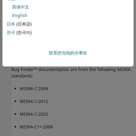
检查 MISRA C:2023 (-misra-c-2023)
简体中文
主题
English
日本
(日本語)
检查并审查编码标准违规
한국
(한국어)
1
All MISRA coding rules and directives are © Copyright The
MISRA Consortium Limited 2021.
联系您当地的办事处
®
The MISRA coding standards referenced in the
Polyspace
Bug Finder™
documentation are from the following MISRA
standards:
MISRA C:2004
MISRA C:2012
MISRA C:2023
MISRA C++:2008