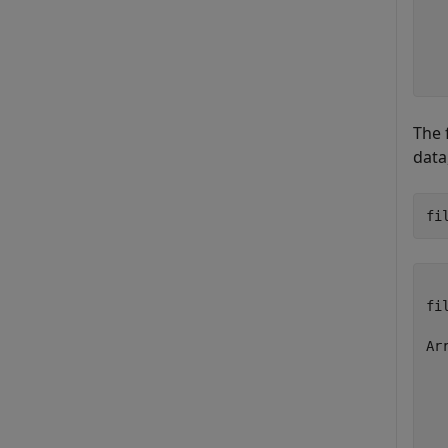
   
   
   
The 
data
fi
fi
Ar
   
   
   
   