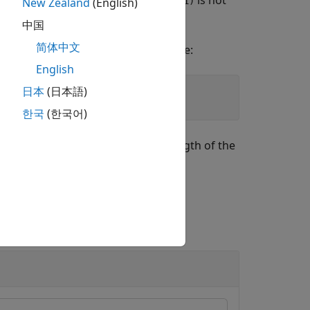
lois vectors in the same field. If
is not
a(1)
New Zealand
(English)
s a result,
must be nonzero.
a(1)
中国
简体中文
ard difference equation shown here:
English
日本
(日本語)
..

한국
(한국어)
elays in the Galois vector
. The length of the
zf