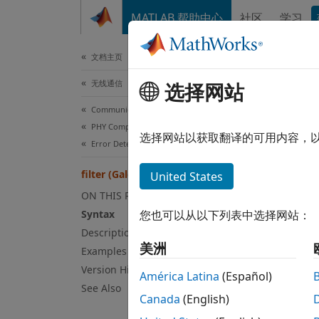
跳到内容
MATLAB 帮助中心
社区
学习
文档
文档主页
无线通信
filt
选择网站
Communications Toolbox
PHY Components
1-D dig
选择网站以获取翻译的可用内容，
Error Detection and Correction
collaps
filter (Galois field)
United States
Syn
ON THIS PAGE
Syntax
您也可以从以下列表中选择网站：
y = fi
Description
[y,zf]
美洲
Examples
Desc
Version History
América Latina
(Español)
See Also
Canada
(English)
y = fi