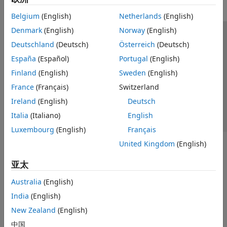
Belgium
(English)
Netherlands
(English)
Denmark
(English)
Norway
(English)
信任中心
商标
隐私政策
防盗版
应用程序状态
Deutschland
(Deutsch)
Österreich
(Deutsch)
联系我们
España
(Español)
Portugal
(English)
© 1994-2026 The MathWorks, Inc.
Finland
(English)
Sweden
(English)
France
(Français)
Switzerland
选择网站
中国
Ireland
(English)
Deutsch
Italia
(Italiano)
English
Luxembourg
(English)
Français
United Kingdom
(English)
亚太
Australia
(English)
India
(English)
New Zealand
(English)
中国