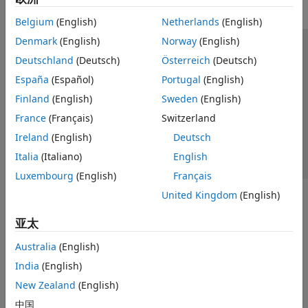
Belgium
(English)
Netherlands
(English)
Denmark
(English)
Norway
(English)
信任中心
商标
隐私政策
防盗版
应用程序状态
Deutschland
(Deutsch)
Österreich
(Deutsch)
联系我们
España
(Español)
Portugal
(English)
© 1994-2026 The MathWorks, Inc.
Finland
(English)
Sweden
(English)
France
(Français)
Switzerland
选择网站
中国
Ireland
(English)
Deutsch
Italia
(Italiano)
English
Luxembourg
(English)
Français
United Kingdom
(English)
亚太
Australia
(English)
India
(English)
New Zealand
(English)
中国