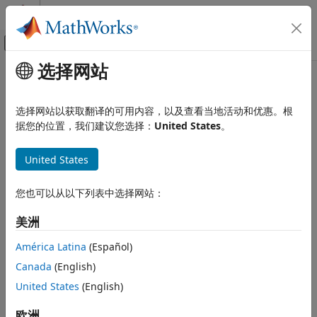
跳到内容
MATLAB 帮助中心
画布外导航菜单切换
选择网站
主要内容
文档主页
Robotics and Autonomous Systems
选择网站以获取翻译的可用内容，以及查看当地活动和优惠。根
Automotive
据您的位置，我们建议您选择：
United States
。
How useful was this information?
United States
您也可以从以下列表中选择网站：
美洲
América Latina
(Español)
Canada
(English)
United States
(English)
欧洲