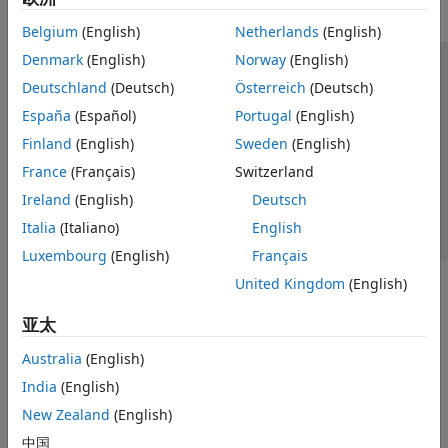
Belgium
(English)
Netherlands
(English)
Denmark
(English)
Norway
(English)
信任中心
商标
隐私政策
防盗版
应用程序状态
Deutschland
(Deutsch)
Österreich
(Deutsch)
联系我们
España
(Español)
Portugal
(English)
© 1994-2026 The MathWorks, Inc.
Finland
(English)
Sweden
(English)
France
(Français)
Switzerland
选择网站
中国
Ireland
(English)
Deutsch
Italia
(Italiano)
English
Luxembourg
(English)
Français
United Kingdom
(English)
亚太
Australia
(English)
India
(English)
New Zealand
(English)
中国