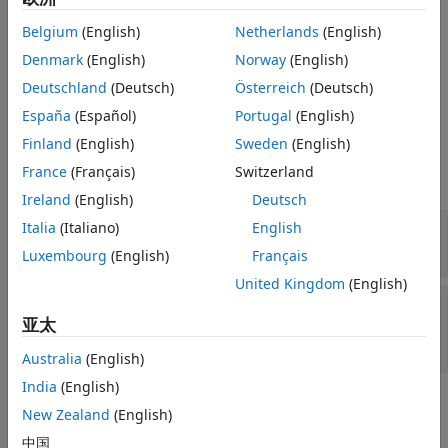
Output Arguments
property set to the string
and adds the
configurationName
Belgium
(English)
Netherlands
(English)
Version History
new object to the
object
.
Toolchain
h
See Also
Denmark
(English)
Norway
(English)
An error is thrown if the new
object
BuildConfiguration
Deutschland
(Deutsch)
Österreich
(Deutsch)
cannot be created.
España
(Español)
Portugal
(English)
Input Arguments
Finland
(English)
Sweden
(English)
France
(Français)
Switzerland
expand all
Ireland
(English)
Deutsch
—
Toolchain
Italia
(Italiano)
English
h
object
Luxembourg
(English)
Français
United Kingdom
(English)
—
Build
buildConfigurationName
configuration name
亚太
string
Australia
(English)
India
(English)
Output Arguments
New Zealand
(English)
expand all
中国