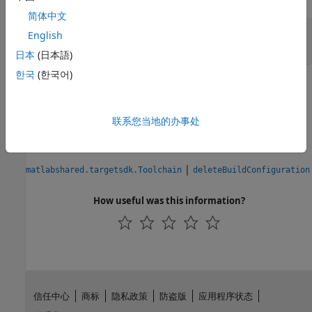
简体中文
— Build configuration
obj
English
object
日本
(日本語)
한국
(한국어)
Version History
Introduced in R2015a
联系您当地的办事处
See Also
|
matlabshared.targetsdk.Toolchain
deleteBuildConfiguration
How useful was this information?
信任中心
商标
隐私政策
防盗版
应用程序状态