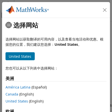
跳到内容
MATLAB 帮助中心
画布外导航菜单切换
选择网站
主要内容
文档主页
addNewBuildConfiguration
代码生成
选择网站以获取翻译的可用内容，以及查看当地活动和优惠。根
Class:
matlabshared.targetsdk.Toolchain
据您的位置，我们建议您选择：
United States
。
Embedded Coder
Namespace:
matlabshared.targetsdk
Deployment, Integration, and Supported
Hardware
United States
Add new build configuration to toolchain
Embedded Coder Supported Hardware
ARM Cortex-A Processors
您也可以从以下列表中选择网站：
expand all in page
Develop a Target
Syntax
美洲
addNewBuildConfiguration
obj = addNewBuildConfiguration(h,configurationName)
América Latina
(Español)
ON THIS PAGE
Canada
(English)
Description
Syntax
United States
(English)
Description
creates
= addNewBuildConfiguration(
,
)
obj
h
configurationName
Input Arguments
a new
object,
, with the Name
欧洲
BuildConfiguration
obj