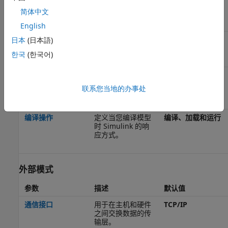
时钟
简体中文
参数
描述
默认值
English
CPU 时钟(MHz)
CPU 时钟频率，以
100
日本
(日本語)
MHz 为单位。
한국
(한국어)
编译选项
联系您当地的办事处
参数
描述
默认值
编译操作
定义当您编译模型
编译、加载和运行
时 Simulink 的响
应方式。
外部模式
参数
描述
默认值
通信接口
用于在主机和硬件
TCP/IP
之间交换数据的传
输层。