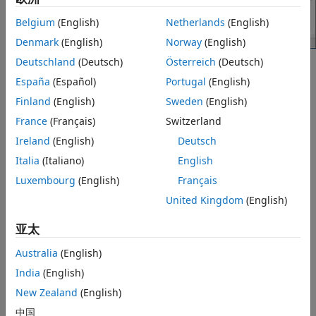
Belgium
(English)
Netherlands
(English)
Denmark
(English)
Norway
(English)
Deutschland
(Deutsch)
Österreich
(Deutsch)
®
配置硬件板以运行 Simulink
模型。
España
(Español)
Portugal
(English)
在 Simulink 编辑器中，选择
仿真
>
模型配置参数
。
Finland
(English)
Sweden
(English)
France
(Français)
Switzerland
在“配置参数”对话框中，点击
硬件实现
。
Ireland
(English)
Deutsch
将
硬件板
参数设置为
。
Italia
(Italiano)
English
ARM Cortex-M3 (QEMU)
Luxembourg
(English)
Français
硬件板设置
下的参数值将自动填充为其默认值。
United Kingdom
(English)
您可以根据您的特定用例有选择地调整这些参数。
亚太
点击
应用
以应用更改。
Australia
(English)
India
(English)
有关选择硬件支持包和一般配置设置的详细信息，请参阅
“硬件实
New Zealand
(English)
现”窗格
。
中国