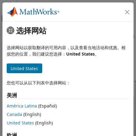
跳到内容
MATLAB 帮助中心
画布外导航菜单切换
选择网站
主要内容
文档主页
ARM
Cortex
-M 处理器的模型配置参
代码生成
数
选择网站以获取翻译的可用内容，以及查看当地活动和优惠。根
据您的位置，我们建议您选择：
United States
。
Embedded Coder
“硬件实现”窗格概述
部署、集成和支持的硬件
United States
Embedded Coder 支持的硬件
默认“硬件实现”窗格
ARM Cortex-M 处理器
您也可以从以下列表中选择网站：
建模
美洲
ARM Cortex-M 处理器的模型配置参数
本页内容
América Latina
(Español)
“硬件实现”窗格概述
Canada
(English)
时钟
United States
(English)
编译选项
外部模式
欧洲