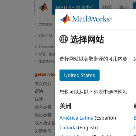
跳到内容
MATLAB 帮助中心
社区
学习
文档
文档主页
代码生成
get
选择网站
Embedded Coder
部署、集成和支持的硬件
类:
cod
选择网站以获取翻译的可用内容，
生成代码接口
命名空
getServices
United States
返回服
本页内容
自 R20
语法
您也可以从以下列表中选择网站：
全页展
描述
语法
美洲
输入参量
输出参量
servic
América Latina
(Español)
版本历史记录
Canada
(English)
说明
另请参阅