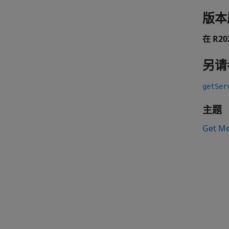
版本
在 R2
另请
getSer
主题
Get Me