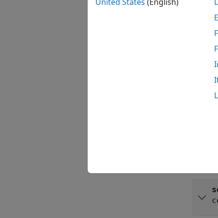
United States
(English)
service
coder.
F
输入
I
全部展
I
c
c
输出
全部展
s
c