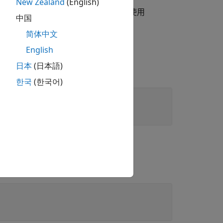
New Zealand
(English)
对象的服务接口。使用
ServiceInterface
中国
检索有关指定服务函数的元数据。
简体中文
English
日本
(日本語)
한국
(한국어)