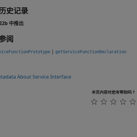
历史记录
022b 中推出
参阅
|
viceFunctionPrototype
getServiceFunctionDeclaration
tadata About Service Interface
本页内容对您有帮助吗？