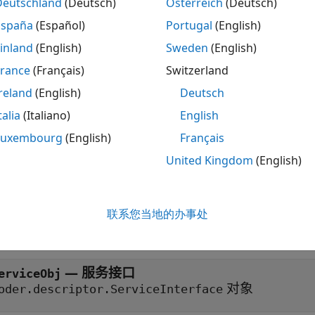
Deutschland
(Deutsch)
Österreich
(Deutsch)
返回指定为
= getServices(
)
coder.descriptor.
Obj
codeDescObj
España
(Español)
Portugal
(English)
对象调用关联的方法，这些方法
descriptor.ServiceInterface
inland
(English)
Sweden
(English)
参数
France
(Français)
Switzerland
reland
(English)
Deutsch
开
talia
(Italiano)
English
—
代码描述符
Luxembourg
(English)
Français
odeDescObj
对象
oder.codedescriptor.CodeDescriptor
United Kingdom
(English)
参量
联系您当地的办事处
开
— 服务接口
erviceObj
对象
oder.descriptor.ServiceInterface