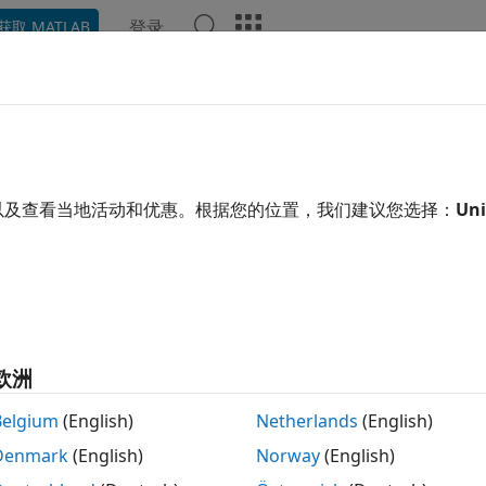
登录
获取 MATLAB
示例
函数
模块
模型设置
App
视频
回答
Services
er.codedescriptor.CodeDescriptor
以及查看当地活动和优惠。根据您的位置，我们建议您选择：
Uni
间:
coder.codedescriptor
务接口对象
22b 起
开
欧洲
eObj = getServices(codeDescObj)
Belgium
(English)
Netherlands
(English)
Denmark
(English)
Norway
(English)