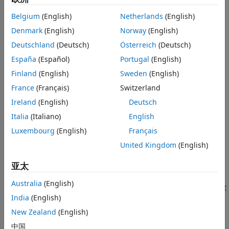
无
| 指定的代码替换库
代码替换库
Belgium
(English)
Netherlands
(English)
本页内容
无
Denmark
(English)
Norway
(English)
描述
不使用代码替换库。
Deutschland
(Deutsch)
Österreich
(Deutsch)
设置
提示
España
(Español)
Portugal
(English)
指定的代码替换库
推荐的设置
生成对多个特定于平台、编译器、自定义或标准代码替换库的调
Finland
(English)
Sweden
(English)
用。命名库的列表取决于：
编程用法
France
(Français)
Switzerland
版本历史记录
Ireland
(English)
Deutsch
已安装的支持包。
另请参阅
Italia
(Italiano)
English
系统目标文件、语言、语言标准和设备供应商配置。
Luxembourg
(English)
Français
United Kingdom
(English)
您是否创建并注册了代码替换库。
亚太
提示
Australia
(English)
根据代码替换的优先级对代码替换库进行排序。列表顶部的库
India
(English)
具有更高的替换优先级。
New Zealand
(English)
指定用单引号引起来并以逗号分隔的多个代码替换库。
中国