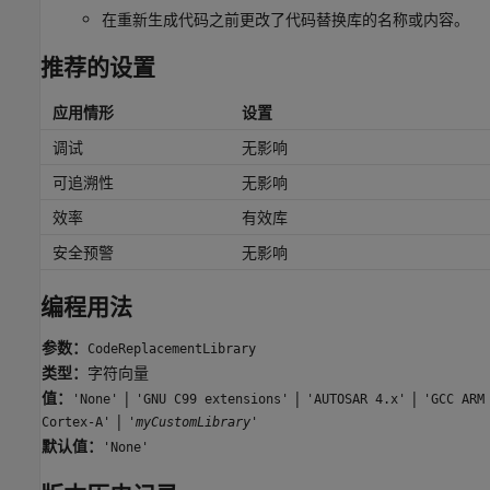
在重新生成代码之前更改了代码替换库的名称或内容。
推荐的设置
应用情形
设置
调试
无影响
可追溯性
无影响
效率
有效库
安全预警
无影响
编程用法
参数：
CodeReplacementLibrary
类型：
字符向量
值：
|
|
|
'None'
'GNU C99 extensions'
'AUTOSAR 4.x'
'GCC ARM
|
Cortex-A'
'myCustomLibrary'
默认值：
'None'