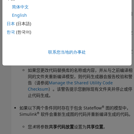
简体中文
在设置此参数之前，请验证您的编译器是否支持您要使用的
库。如果您选择编译器不支持的参数值，可能会发生编译器错
English
误。
日本
(日本語)
한국
(한국어)
如果您将
共享代码放置
参数设置为
共享位置
或为模型引用层次
结构中的模型生成代码：
对于共享位置或位于模型层次结构中的模型，您必须指定
联系您当地的办事处
相同的代码替换库（相同的名称、表和表条目）。
如果您更改代码替换库的名称或内容，并从与之前编译相
同的文件夹重新编译模型，则代码生成器会报告校验和警
告（请参阅
Manage the Shared Utility Code
Checksum
）。该警告提示您删除现有文件夹并停止或停
止代码生成。
®
如果以下两个条件同时存在于包含 Stateflow
图的模型中，
®
Simulink
软件会重新生成图的代码并重新编译生成的代码。
您
未
将参数
共享代码放置
设置为
共享位置
。