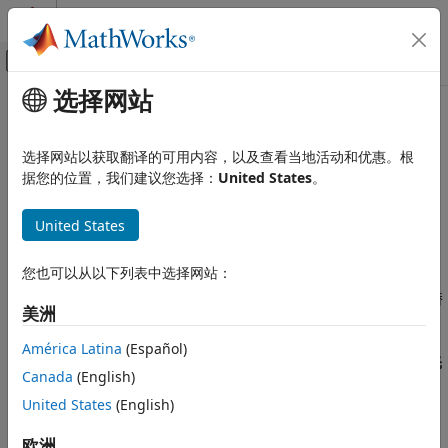
跳到内容
MATLAB 帮助中心
画布外导航菜单切换
选择网站
主要内容
文档主页
代码替换库
代码生成
选择网站以获取翻译的可用内容，以及查看当地活动和优惠。根
定义特定目标环境的代码优化的库
据您的位置，我们建议您选择：
United States
。
Embedded Coder
代码效率
模型配置窗格:
代码生成 / 接口
United States
执行速度
描述
Embedded Coder
您也可以从以下列表中选择网站：
代码效率
代码替换库
参数指定代码生成器在为模型生成代码时使用的代码替
美洲
代码效率权衡
换库。代码替换库为特定目标环境定义代码优化。
América Latina
(Español)
Embedded Coder
要选择代码替换库，请点击
选择
按钮并使用
所选代码替换库 - 优先
代码和工具自定义
Canada
(English)
对话框。
模型配置集自定义
United States
(English)
设置
代码生成配置集
欧洲