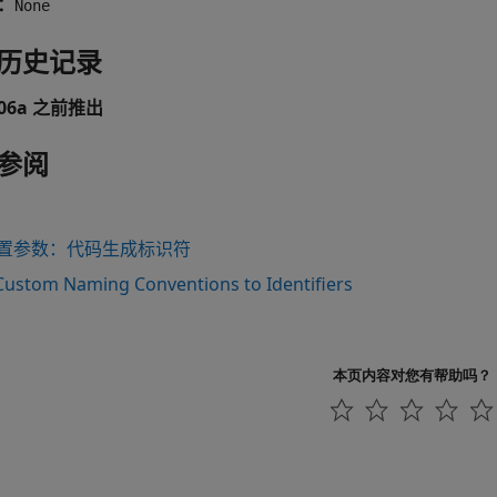
：
None
历史记录
006a 之前推出
参阅
置参数：代码生成标识符
Custom Naming Conventions to Identifiers
本页内容对您有帮助吗？