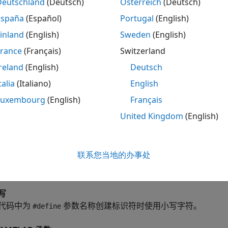
Deutschland
(Deutsch)
Österreich
(Deutsch)
®
成代码时，此参数需要 Embedded Coder
许可证。
España
(Español)
Portugal
(English)
inland
(English)
Sweden
(English)
此参数设置为
自定义 MATLAB 函数
将启用
MATLAB 函数
。
France
(Français)
Switzerland
参数对于顶层模型和引用模型必须相同。
reland
(English)
Deutsch
talia
(Italiano)
English
Luxembourg
(English)
Français
) |
强制大写
|
强制小写
|
自定义 MATLAB 函数
United Kingdom
(English)
代码中创建对应标识符时，不更改
参数名称。生成代码
#define
联系您当地的办事处
写
代码中为
参数名称创建标识符时使用大写字符。
#define
写
代码中为
参数名称创建标识符时使用小写字符。
#define