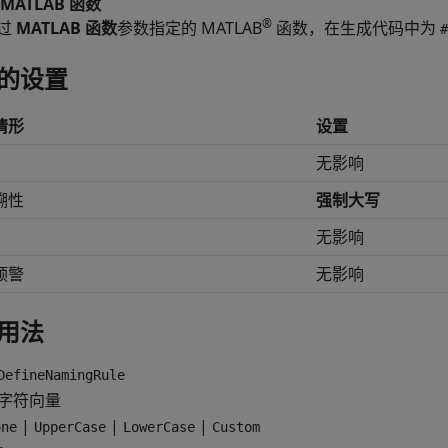
MATLAB 函数
®
过
MATLAB 函数
参数指定的 MATLAB
函数，在生成代码中为
#
的设置
情形
设置
无影响
溯性
强制大写
无影响
预警
无影响
用法
DefineNamingRule
字符向量
|
|
|
one
UpperCase
LowerCase
Custom