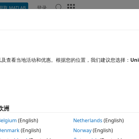
登录
获取 MATLAB
示例
函数
模块
模型设置
App
视频
回答
fine 命名
生成的代码中命名
参数的规则
以及查看当地活动和优惠。根据您的位置，我们建议您选择：
Uni
#define
置窗格:
代码生成 / 标识符
生成的代码中命名
参数（用存储类
Define (Custom)
#define
欧洲
关系
Belgium
(English)
Netherlands
(English)
Denmark
(English)
Norway
(English)
参数仅对基于 ERT 的目标显示。