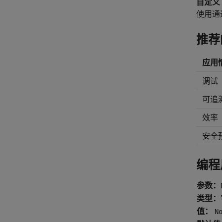
自定义 
使用通
推荐
应用
调试
可追
效率
安全
编程
参数：
类型：
值：
N