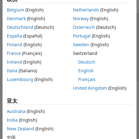
Belgium
(English)
Netherlands
(English)
Denmark
(English)
Norway
(English)
信任中心
商标
隐私政策
防盗版
应用程序状态
Deutschland
(Deutsch)
Österreich
(Deutsch)
联系我们
España
(Español)
Portugal
(English)
© 1994-2026 The MathWorks, Inc.
Finland
(English)
Sweden
(English)
France
(Français)
Switzerland
选择网站
中国
Ireland
(English)
Deutsch
Italia
(Italiano)
English
Luxembourg
(English)
Français
United Kingdom
(English)
亚太
Australia
(English)
India
(English)
New Zealand
(English)
中国