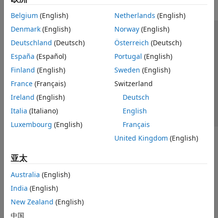
Belgium
(English)
Netherlands
(English)
Denmark
(English)
Norway
(English)
信任中心
商标
隐私政策
防盗版
应用程序状态
Deutschland
(Deutsch)
Österreich
(Deutsch)
联系我们
España
(Español)
Portugal
(English)
© 1994-2026 The MathWorks, Inc.
Finland
(English)
Sweden
(English)
France
(Français)
Switzerland
选择网站
中国
Ireland
(English)
Deutsch
Italia
(Italiano)
English
Luxembourg
(English)
Français
United Kingdom
(English)
亚太
Australia
(English)
India
(English)
New Zealand
(English)
中国