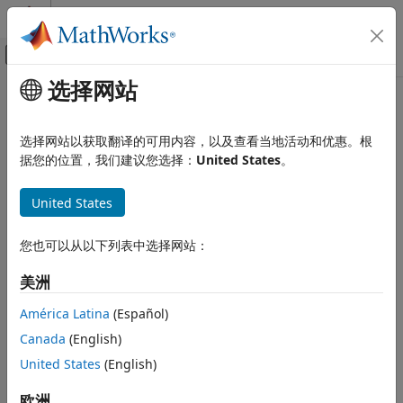
跳到内容
MATLAB 帮助中心
画布外导航菜单切换
选择网站
主要内容
文档主页
定点设定
代码生成
选择网站以获取翻译的可用内容，以及查看当地活动和优惠。根
FPGA、ASIC 和 SoC 开发
®
®
在 MATLAB
和 Simulink
中创建定点对象，并开发定点算法
据您的位置，我们建议您选择：
United States
。
在 MATLAB 和 Simulink 中创建和操作定点对象。
Fixed-Point Designer
United States
数据类型探索
类别
类别
您也可以从以下列表中选择网站：
MATLAB 中的定点设定
定点设定
在 MATLAB 中创建和使用定点数据类型
美洲
MATLAB 中的定点设定
Simulink 中的定点设定
Simulink 中的定点设定
在 Simulink 模型中创建和使用定点数据类型
América Latina
(Español)
浮点设定和仿真
Canada
(English)
插桩和可视化
本页内容对您有帮助吗？
United States
(English)
算法加速
欧洲