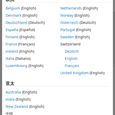
Belgium
(English)
Netherlands
(English)
Denmark
(English)
Norway
(English)
信任中心
商标
隐私政策
防盗版
应用程序状态
Deutschland
(Deutsch)
Österreich
(Deutsch)
联系我们
España
(Español)
Portugal
(English)
© 1994-2026 The MathWorks, Inc.
Finland
(English)
Sweden
(English)
France
(Français)
Switzerland
选择网站
中国
Ireland
(English)
Deutsch
Italia
(Italiano)
English
Luxembourg
(English)
Français
United Kingdom
(English)
亚太
Australia
(English)
India
(English)
New Zealand
(English)
中国