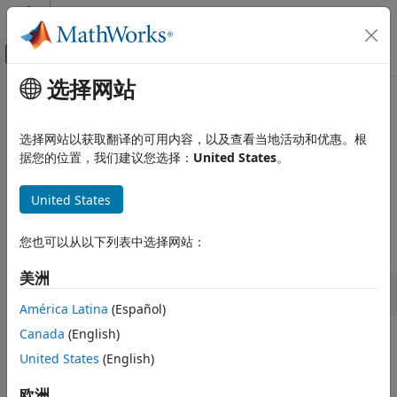
跳到内容
MATLAB 帮助中心
画布外导航菜单切换
选择网站
主要内容
文档主页
集成外部代码
代码生成
选择网站以获取翻译的可用内容，以及查看当地活动和优惠。根
FPGA、ASIC 和 SoC 开发
使用自定义定点 S-Function 的外部代码集成
据您的位置，我们建议您选择：
United States
。
使用自定义定点 S-Function 集成外部代码。
Fixed-Point Designer
United States
嵌入式实现
函数
类别
您也可以从以下列表中选择网站：
全部展开
MATLAB 和 Simulink 中的定点数学运算
Simulink 中的定点矩阵运算
美洲
用于自定义定点 S-Function 的 API
MATLAB 中的定点矩阵运算
América Latina
(Español)
查找表优化
Canada
(English)
集成外部代码
主题
United States
(English)
定点代码生成
Data Type Support
欧洲
Lists the data types supported by the API and discusses the