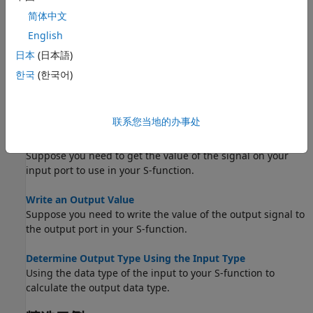
简体中文
Get the Input Port Data Type
English
Within your S-function, you might need to know the data
types of different ports, run-time parameters, and DWorks.
日本
(日本語)
한국
(한국어)
Set the Output Port Data Type
You may want to set the data type of various ports, run-time
parameters, or DWorks in your S-function.
联系您当地的办事处
Interpret an Input Value
Suppose you need to get the value of the signal on your
input port to use in your S-function.
Write an Output Value
Suppose you need to write the value of the output signal to
the output port in your S-function.
Determine Output Type Using the Input Type
Using the data type of the input to your S-function to
calculate the output data type.