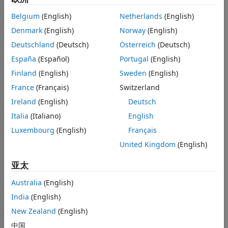
treatment of integers and data-type-overridden signals.
Belgium
(English)
Netherlands
(English)
Denmark
(English)
Norway
(English)
S-Function 的结构
显示直接处理定点数据类型的 S-Function 的基本结构。
Deutschland
(Deutsch)
Österreich
(Deutsch)
España
(Español)
Portugal
(English)
Storage Containers
Finland
(English)
Sweden
(English)
Discusses the containers used to hold signals in simulation
and code generation.
France
(Français)
Switzerland
Ireland
(English)
Deutsch
Data Type IDs
Italia
(Italiano)
English
Describes the creation, assignment, and usage of data type
IDs, including how to get and set information about data
Luxembourg
(English)
Français
types in an S-function.
United Kingdom
(English)
Overflow Handling and Rounding Methods
亚太
Discusses the tokens you can use to define overflow
handling and rounding methods in your fixed-point S-
Australia
(English)
function, and describes the overflow logging structure.
India
(English)
New Zealand
(English)
创建 MEX 文件
描述为定点 S-Function 创建 MEX 文件所需的额外步骤。
中国