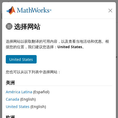
跳到内容
MATLAB 帮助中心
画布外导航菜单切换
选择网站
主要内容
文档主页
使用
MATLAB
Coder
进行代码生成
代码生成
选择网站以获取翻译的可用内容，以及查看当地活动和优惠。根
FPGA、ASIC 和 SoC 开发
®
MATLAB
Coder™
(MATLAB Coder)
自动将 MATLAB 代
据您的位置，我们建议您选择：
United States
。
codegen
码直接转换为 C 代码。它生成独立的 C 代码，该代码与定点
Fixed-Point Designer
MATLAB 代码保持逐位精确一致性。使用 Fixed-Point Designer™
United States
嵌入式实现
和
MATLAB Coder
软件，您可以使用只包含整数数学（即没有任
定点代码生成
何浮点数学）的算法生成 C 代码。
您也可以从以下列表中选择网站：
MATLAB 中的定点代码生成
本页内容对您有帮助吗？
美洲
使用 MATLAB Coder 进行代码生成
América Latina
(Español)
Canada
(English)
United States
(English)
欧洲