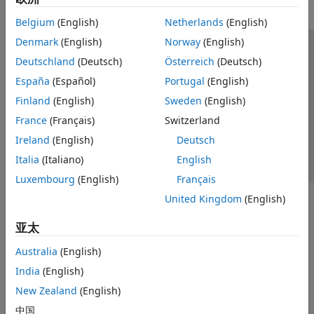
Belgium
(English)
Netherlands
(English)
Denmark
(English)
Norway
(English)
信任中心
商标
隐私政策
防盗版
应用程序状态
Deutschland
(Deutsch)
Österreich
(Deutsch)
联系我们
España
(Español)
Portugal
(English)
© 1994-2026 The MathWorks, Inc.
Finland
(English)
Sweden
(English)
France
(Français)
Switzerland
选择网站
中国
Ireland
(English)
Deutsch
Italia
(Italiano)
English
Luxembourg
(English)
Français
United Kingdom
(English)
亚太
Australia
(English)
India
(English)
New Zealand
(English)
中国