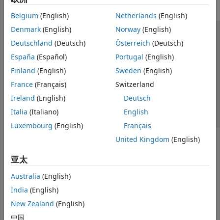
Belgium
(English)
Netherlands
(English)
Denmark
(English)
Norway
(English)
信任中心
商标
隐私政策
防盗版
应用程序状态
Deutschland
(Deutsch)
Österreich
(Deutsch)
联系我们
España
(Español)
Portugal
(English)
© 1994-2026 The MathWorks, Inc.
Finland
(English)
Sweden
(English)
France
(Français)
Switzerland
选择网站
中国
Ireland
(English)
Deutsch
Italia
(Italiano)
English
Luxembourg
(English)
Français
United Kingdom
(English)
亚太
Australia
(English)
India
(English)
New Zealand
(English)
中国