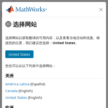
跳到内容
MATLAB 帮助中心
画布外导航菜单切换
选择网站
主要内容
文档主页
Control Systems
选择网站以获取翻译的可用内容，以及查看当地活动和优惠。根
据您的位置，我们建议您选择：
United States
。
How useful was this information?
United States
您也可以从以下列表中选择网站：
美洲
América Latina
(Español)
Canada
(English)
United States
(English)
欧洲