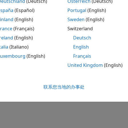
Deutschland
(Deutsch)
Österreich
(Deutsch)
España
(Español)
Portugal
(English)
inland
(English)
Sweden
(English)
France
(Français)
Switzerland
reland
(English)
Deutsch
talia
(Italiano)
English
Luxembourg
(English)
Français
United Kingdom
(English)
联系您当地的办事处