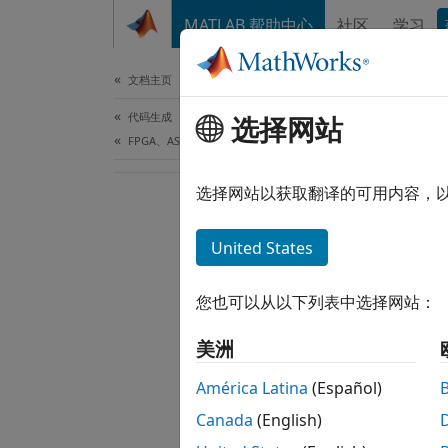
跳到内容
MATLAB 帮助中心
社区
学习
文档
文档主页
代码生成
选择网站
FPGA、ASIC 和 SoC 开发
选择网站以获取翻译的可用内容，
United States
您也可以从以下列表中选择网站：
美洲
América Latina
(Español)
Canada
(English)