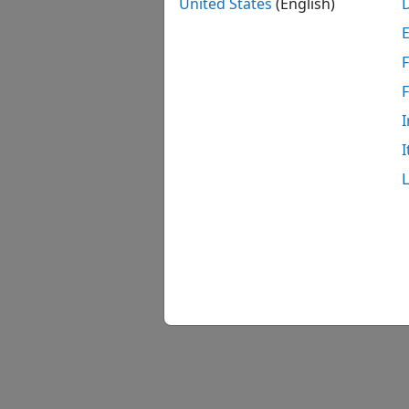
United States
(English)
F
I
I