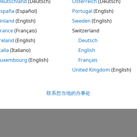
Deutschland
(Deutsch)
Österreich
(Deutsch)
España
(Español)
Portugal
(English)
inland
(English)
Sweden
(English)
France
(Français)
Switzerland
reland
(English)
Deutsch
talia
(Italiano)
English
Luxembourg
(English)
Français
United Kingdom
(English)
联系您当地的办事处