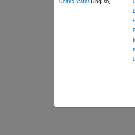
United States
(English)
F
I
I