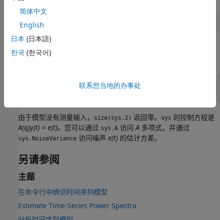
简体中文
y = iddata(s,[],Ts);
English
日本
(日本語)
以下示例演示了对存储在文件
中的时间序列数据
进行
iddata9
z9
한국
(한국어)
四阶自回归模型估计的过程。
load iddata9 z9

联系您当地的办事处
由于模型没有测量输入，
返回零。
的控制方程是
size(sys,2)
sys
A(q)y(t)
=
e(t)
。您可以通过
访问
A
多项式，并通过
sys.A
访问噪声
e(t)
的估计方差。
sys.NoiseVariance
另请参阅
主题
在命令行中辨识时间序列模型
Estimate Time-Series Power Spectra
分析时间序列模型