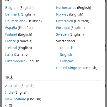
其中，
y
(
t
) 为待建模信号，
H
为传递函数，该函数描述了
y
(
t
) 与
e
(
t
) 之间的关系。
Belgium
(English)
Netherlands
(English)
Denmark
(English)
Norway
(English)
时间序列
y
(
t
) 的多元功率谱
Φ
由下列公式给出：
Deutschland
(Deutsch)
Österreich
(Deutsch)
Φ
=
H
(
Λ
Ts
)
H'
España
(Español)
Portugal
(English)
Finland
(English)
Sweden
(English)
此处
Λ
为噪声方差矩阵，
Ts
为模型采样时间。
France
(Français)
Switzerland
System Identification Toolbox™ 软件提供用于时间序列数据建模
Ireland
(English)
Deutsch
和预测的工具。您可以对时间序列数据估计线性和非线性黑盒模型
Italia
(Italiano)
English
及灰盒模型。线性时间序列模型可以是多项式模型 (
)、状态
idpoly
空间模型（
或
）。某些特定类型的模型包括参数自回
Luxembourg
(English)
Français
idss
idgrey
归 (AR)、自回归移动平均 (ARMA) 以及自回归积分移动平均
United Kingdom
(English)
(ARIMA) 模型。对于非线性时间序列建模，该工具箱支持非线性
ARX 模型。
亚太
您可以同时使用时域和频域数据来估计时间序列的频谱。时序谱通
Australia
(English)
过不同频率的周期性组件描述时间序列的变化。
India
(English)
New Zealand
(English)
要将时间序列向量或矩阵
表示为
对象，请使用以下语
s
iddata
法：
中国