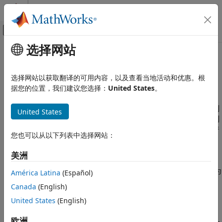
跳到内容
MATLAB 帮助中心
画布外导航菜单切换
选择网站
主要内容
文档主页
本页采用了机器翻译。点击此处可查看英文原文。
控制系统
什么是时间序列模型？
选择网站以获取翻译的可用内容，以及查看当地活动和优惠。根
据您的位置，我们建议您选择：
United States
。
System Identification Toolbox
时间序列分析
时间序列
是指一个或多个被测输出通道，且无被测输入。时间序列
United States
模型，也称为信号模型，是一种被辨识为拟合给定信号或时间序列
什么是时间序列模型？
数据的动态系统。时间序列可以是多元的，这导致了多元模型的产
本页内容
您也可以从以下列表中选择网站：
生。
另请参阅
美洲
时间序列通过假设其为某系统的输出进行建模，该系统将方差为
λ
的白噪声信号
e
(
t
) 作为其虚拟输入。此类模型的真实测量输入量为
América Latina
(Español)
零，其控制方程形式如下：
Canada
(English)
United States
(English)
y
(
t
) = H
e
(
t
)
欧洲