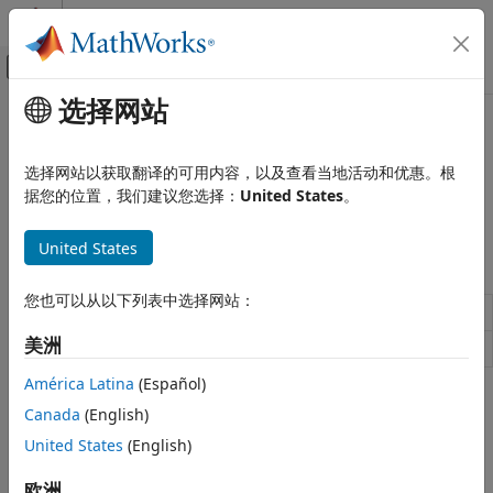
跳到内容
MATLAB 帮助中心
画布外导航菜单切换
选择网站
主要内容
文档主页
波段交错文件
MATLAB
选择网站以获取翻译的可用内容，以及查看当地活动和优惠。根
数据导入和分析
波段交错数据
据您的位置，我们建议您选择：
United States
。
数据导入和导出
读取或写入波段交错数据。
标准文件格式
United States
函数
科学数据
类别
您也可以从以下列表中选择网站：
从二进制文件读取波段交错文件
multibandread
NetCDF 文件
美洲
将波段交错数据写入文件
multibandwrite
HDF5 文件
HDF4 文件
América Latina
(Español)
本页内容对您有帮助吗？
FITS 文件
Canada
(English)
波段交错文件
United States
(English)
CDF 文件
欧洲