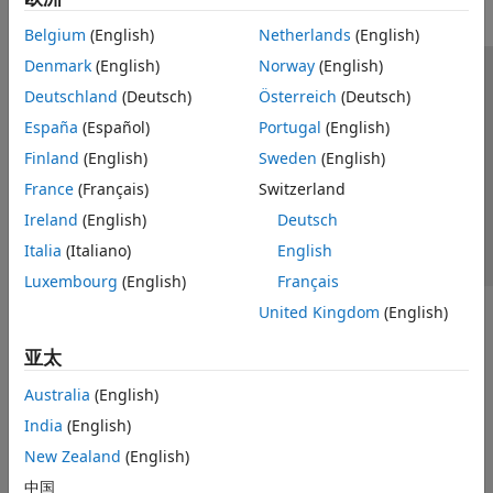
Belgium
(English)
Netherlands
(English)
Denmark
(English)
Norway
(English)
信任中心
商标
隐私政策
防盗版
应用程序状态
Deutschland
(Deutsch)
Österreich
(Deutsch)
联系我们
España
(Español)
Portugal
(English)
© 1994-2026 The MathWorks, Inc.
Finland
(English)
Sweden
(English)
France
(Français)
Switzerland
选择网站
中国
Ireland
(English)
Deutsch
Italia
(Italiano)
English
Luxembourg
(English)
Français
United Kingdom
(English)
亚太
Australia
(English)
India
(English)
New Zealand
(English)
中国