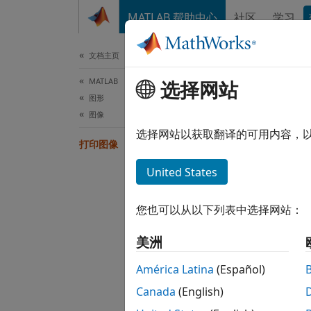
跳到内容
MATLAB 帮助中心
社区
学习
文档
文档主页
MATLAB
打
选择网站
图形
图像
如果将
选择网站以获取翻译的可用内容，
打印图像
会在打
PaperP
United States
set(g
您也可以从以下列表中选择网站：
美洲
如果
Pa
América Latina
(Español)
整，以
Canada
(English)
行内容