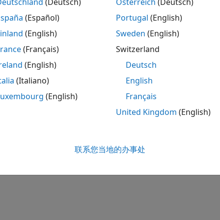
Deutschland
(Deutsch)
Österreich
(Deutsch)
España
(Español)
Portugal
(English)
inland
(English)
Sweden
(English)
本页内容对您有帮助吗？
France
(Français)
Switzerland
reland
(English)
Deutsch
talia
(Italiano)
English
Luxembourg
(English)
Français
United Kingdom
(English)
联系您当地的办事处