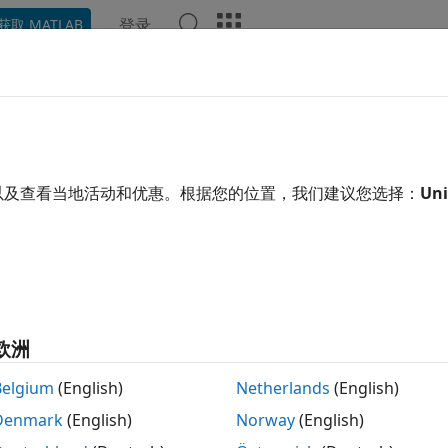
登录
获取 MATLAB
示例
函数
App
视频
回答
印图像
坐标区的
设置为
以使其充满整个图窗，则打印
以及查看当地活动和优惠。根据您的位置，我们建议您选择：
Uni
Position
[0 0 1 1]
印时根据图窗的
属性调整图窗大小。要在打印时
PaperPosition
设置为
。
ositionMode
'auto'
cf,'PaperPositionMode','auto')

欧洲
设置为
，则所打印的图窗的宽度和高度
perPositionMode
'auto'
Belgium
(English)
Netherlands
(English)
使得图窗在页面上居中。如果您想要
的默认
PaperPositionMode
Denmark
(English)
Norway
(English)
。