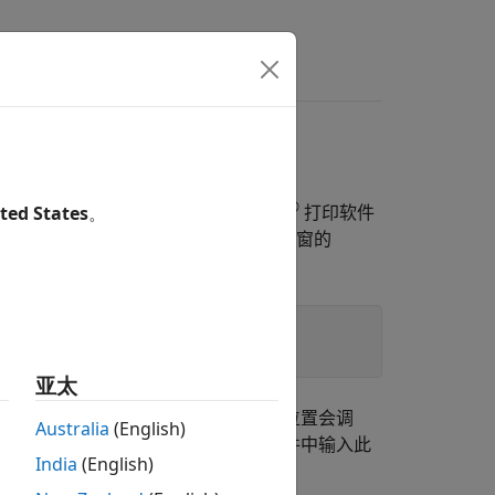
®
时不会保留纵横比，因为 MATLAB
打印软件
ted States
。
保留图像的纵横比，请通过命令行将图窗的
亚太
由屏幕上图窗的维度决定，而且图窗位置会调
Australia
(English)
值为
，则在您的
文件中输入此
'auto'
startup.m
India
(English)