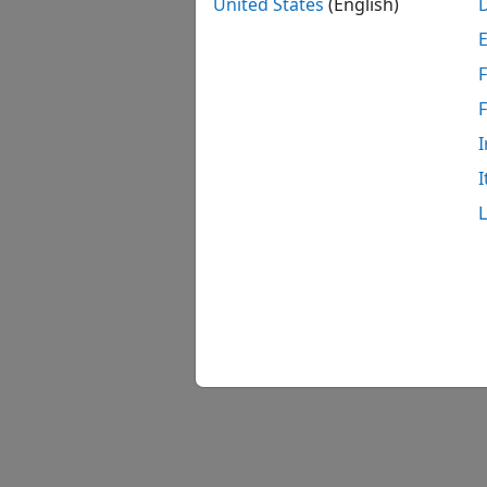
United States
(English)
F
I
I