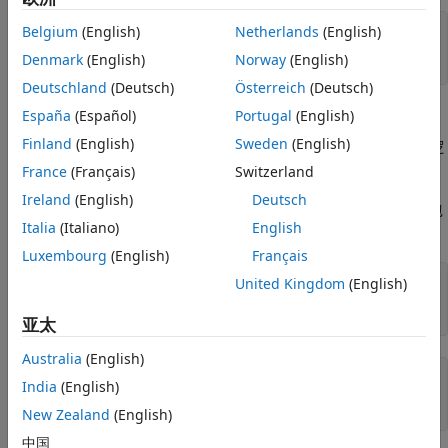
Belgium
(English)
Netherlands
(English)
if
 isgraphics(hobj,
'figure'
)

...
% hobj is a figure handle
Denmark
(English)
Norway
(English)
end
Deutschland
(Deutsch)
Österreich
(Deutsch)
如果结果为空
España
(Español)
Portugal
(English)
Finland
(English)
Sweden
(English)
您不能在逻辑语句中直接使用空对象。使用
返回可以在逻
isempty
辑语句中使用的逻辑值。
France
(Français)
Switzerland
Ireland
(English)
Deutsch
有些属性包含其他对象的句柄。如果其他对象不存在，则该属性包
Italia
(Italiano)
English
含空对象：
Luxembourg
(English)
Français
United Kingdom
(English)
close 
all
hRoot = groot;

亚太
Australia
(English)
ans = 

India
(English)
0x0 empty GraphicsPlaceholder array.
New Zealand
(English)
中国