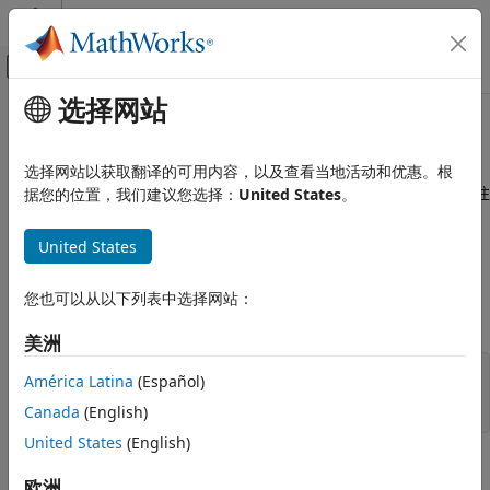
跳到内容
MATLAB 帮助中心
画布外导航菜单切换
选择网站
主要内容
文档主页
逻辑表达式中的句柄
MATLAB
选择网站以获取翻译的可用内容，以及查看当地活动和优惠。根
图形
句柄对象不会计算成逻辑
或
。您必须使用函数检验关注
据您的位置，我们建议您选择：
United States
。
true
false
图形对象
的状态并返回逻辑值。
创建、删除和查询图形对象
United States
如果句柄有效
逻辑表达式中的句柄
使用
确定变量是否包含有效图形对象句柄。例如，假
您也可以从以下列表中选择网站：
isgraphics
本页内容
定
是工作区中的变量。对变量进行操作前，检验其有效性：
hobj
如果句柄有效
美洲
如果结果为空
if
 isgraphics(hobj)

América Latina
(Español)
如果句柄相等
...
Canada
(English)
end
United States
(English)
您还可以确定对象的类型：
欧洲