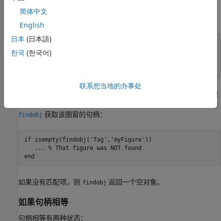
例如，要通过查询根
属性确定是否存在当前图窗，
CurrentFigure
简体中文
使用
函数：
isempty
English
日本
(日本語)
if
 ~isempty(hRoot.CurrentFigure)

한국
(한국어)
...
 % There is a current figure
end
联系您当地的办事处
代码可能遇到空对象的另一个例子是搜索句柄的情形。例如，假设
将一个图窗的
属性设置为字符向量
，并使用
Tag
'myFigure'
获取该图窗的句柄：
findobj
if
 isempty(findobj(
'Tag'
,
'myFigure'
))

...
 % That figure was NOT found
end
如果没有匹配项，则
返回一个空对象。
findobj
如果句柄相等
句柄相等有两种状态：