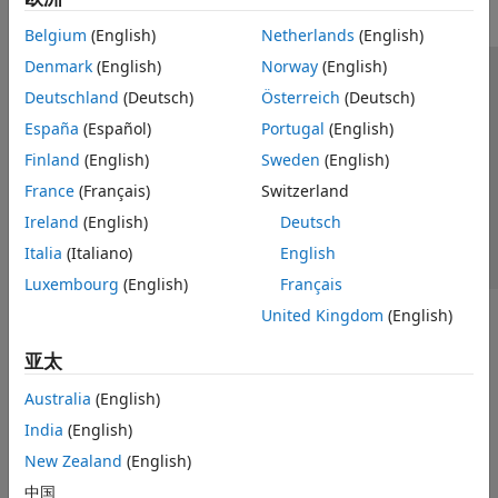
Belgium
(English)
Netherlands
(English)
Denmark
(English)
Norway
(English)
信任中心
商标
隐私政策
防盗版
应用程序状态
Deutschland
(Deutsch)
Österreich
(Deutsch)
联系我们
España
(Español)
Portugal
(English)
© 1994-2026 The MathWorks, Inc.
Finland
(English)
Sweden
(English)
France
(Français)
Switzerland
选择网站
中国
Ireland
(English)
Deutsch
Italia
(Italiano)
English
Luxembourg
(English)
Français
United Kingdom
(English)
亚太
Australia
(English)
India
(English)
New Zealand
(English)
中国