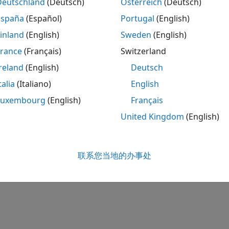
Deutschland
(Deutsch)
Österreich
(Deutsch)
España
(Español)
Portugal
(English)
inland
(English)
Sweden
(English)
France
(Français)
Switzerland
reland
(English)
Deutsch
talia
(Italiano)
English
Luxembourg
(English)
Français
United Kingdom
(English)
联系您当地的办事处