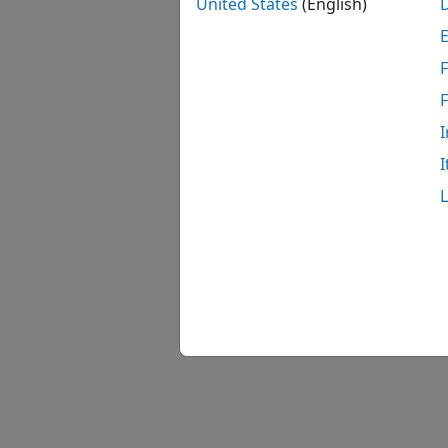
United States
(English)
F
I
I