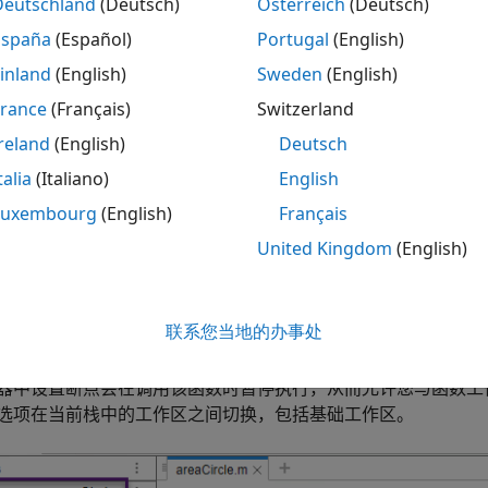
Deutschland
(Deutsch)
Österreich
(Deutsch)
España
(Español)
Portugal
(English)
inland
(English)
Sweden
(English)
France
(Français)
Switzerland
除内存中基础工作区中的变量或结束您的 MATLAB 会话之前，
reland
(English)
Deutsch
工作区
talia
(Italiano)
English
的代码不使用基础工作区。每个函数都有自己的函数工作区。每
Luxembourg
(English)
Français
保护数据的完整性。即使普通文件中的局部函数也有它们自己的
United Kingdom
(English)
并且仅在该函数内部可用。
假设您在文件中定义一个函数。在此示例中，
函数接
areaCircle
联系您当地的办事处
回名为
的输出。
A
器中设置断点会在调用该函数时暂停执行，从而允许您与函数工
选项在当前栈中的工作区之间切换，包括基础工作区。