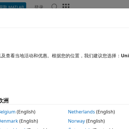
登录
获取 MATLAB
示例
函数
App
视频
回答
础和函数工作区
®
在 MATLAB
中开始工作时，您通常与基础工作区交互。当您
以及查看当地活动和优惠。根据您的位置，我们建议您选择：
Uni
会与函数工作区交互。本主题描述各工作区之间的差异以及如何
是基础工作区？
作区通常包含通过在命令行中和脚本中运行代码创建的变量。例
。
X
欧洲
rand(10);
Belgium
(English)
Netherlands
(English)
Denmark
(English)
Norway
(English)