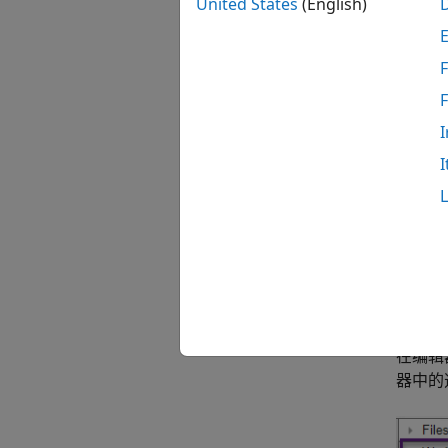
United States
(English)
F
在您清
I
函数
I
函数内
分开以
作区，
例如，
然后返
在编辑
器中的