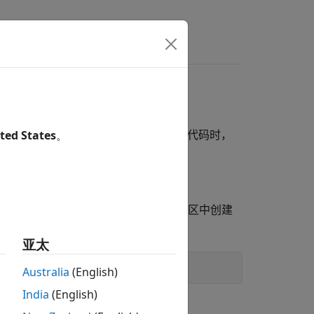
定义自己的函数或类并使用调试器分析代码时，
ted States
。
识别当前处于活动状态的工作区。
如，在命令行中为
赋值会在基础工作区中创建
X
亚太
Australia
(English)
India
(English)