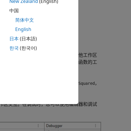
New Zealand
(English)
中国
简体中文
English
这些变量一直存在。
日本
(日本語)
한국
(한국어)
个函数工作区都与基础工作区和所有其他工作区
工作区。在函数内部创建的变量属于该函数的工
受名为
的输入，创建一个局部变量
，
R
rSquared
作区交互。在调试时，您可以使用编辑器和调试