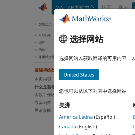
跳到内容
MATLAB 帮助中心
社区
学习
文档
文档主页
MATLAB
基
选择网站
编程
函数
作用域变量和生成名称
当您首次
选择网站以获取翻译的可用内容，
您可能
基础和函数工作区
United States
什么
本页内容
什么是基础工作区？
基础工
您也可以从以下列表中选择网站：
函数工作区
或更新
嵌套函数
美洲
另请参阅
X = 
América Latina
(Español)
Canada
(English)