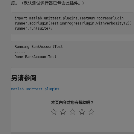
度。（默认测试运行器已包含此插件。）
import 
matlab.unittest.plugins.TestRunProgressPlugin
runner.addPlugin(TestRunProgressPlugin.withVerbosity(2))

runner.run(suite);
Running BankAccountTest

.....

Done BankAccountTest

另请参阅
matlab.unittest.plugins
本页内容对您有帮助吗？