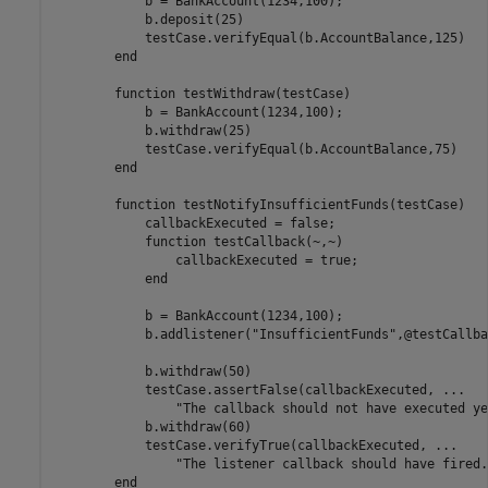
            b = BankAccount(1234,100);

            b.deposit(25)

            testCase.verifyEqual(b.AccountBalance,125)

end
function
 testWithdraw(testCase)

            b = BankAccount(1234,100);

            b.withdraw(25)

            testCase.verifyEqual(b.AccountBalance,75)

end
function
 testNotifyInsufficientFunds(testCase)

            callbackExecuted = false;

function
 testCallback(~,~)

                callbackExecuted = true;

end
            b = BankAccount(1234,100);

            b.addlistener(
"InsufficientFunds"
,@testCallba
            b.withdraw(50)

            testCase.assertFalse(callbackExecuted, 
...
"The callback should not have executed ye
            b.withdraw(60)

            testCase.verifyTrue(callbackExecuted, 
...
"The listener callback should have fired.
end