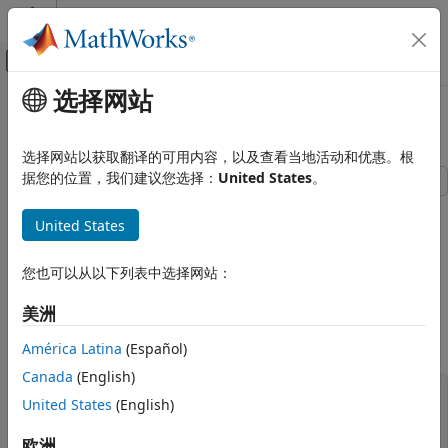
跳到内容
MATLAB 帮助中心
画布外导航菜单切换
选择网站
主要内容
文档主页
向测试运行器添加插件
MATLAB
选择网站以获取翻译的可用内容，以及查看当地活动和优惠。根
软件开发
据您的位置，我们建议您选择：
United States
。
测试框架
此示例演示如何向测试运行器添加插件。此示例添加一个使用
运行单元测试
United States
类创建的插
matlab.unittest.plugins.TestRunProgressPlugin
件，该插件报告测试运行进度。
向测试运行器添加插件
您也可以从以下列表中选择网站：
本页内容
为
类创建测试
BankAccount
为 BankAccount 类创建测试
美洲
在当前文件夹内一个名为
的文件中创建
BankAccount.m
创建测试套件
类。
BankAccount
América Latina
(Español)
运行没有插件的测试
Canada
(English)
运行具有插件的测试
classdef
 BankAccount < handle

另请参阅
United States
(English)
properties
 (Access = ?AccountManager)

      AccountStatus = 
'open'
;

欧洲
end