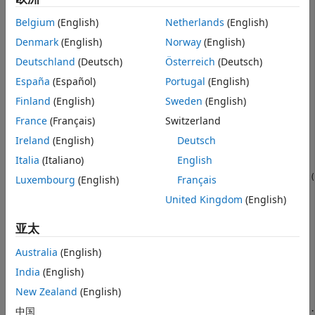
properties
 (SetAccess = private)

Belgium
(English)
Netherlands
(English)
      AccountNumber

      AccountBalance

Denmark
(English)
Norway
(English)
end
properties
 (Transient)

Deutschland
(Deutsch)
Österreich
(Deutsch)
      AccountListener

España
(Español)
Portugal
(English)
end
events
Finland
(English)
Sweden
(English)
      InsufficientFunds

end
France
(Français)
Switzerland
methods
Ireland
(English)
Deutsch
function
 BA = BankAccount(accNum,initBal)

         BA.AccountNumber = accNum;

Italia
(Italiano)
English
         BA.AccountBalance = initBal;

         BA.AccountListener =  AccountManager.addAccount(B
Luxembourg
(English)
Français
end
United Kingdom
(English)
function
 deposit(BA,amt)

         BA.AccountBalance = BA.AccountBalance + amt;

if
 BA.AccountBalance > 0

亚太
            BA.AccountStatus = 
'open'
;

end
Australia
(English)
end
India
(English)
function
 withdraw(BA,amt)

if
 (strcmp(BA.AccountStatus,
'closed'
) && 
...
New Zealand
(English)
               BA.AccountBalance < 0)

            disp([
'Account '
,num2str(BA.AccountNumber), 
.
中国