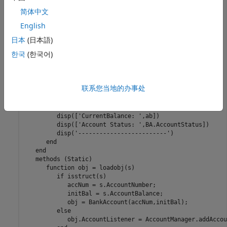
' has been closed.'
])

简体中文
return
end
English
         newbal = BA.AccountBalance - amt;

         BA.AccountBalance = newbal;

日本
(日本語)
if
 newbal < 0

한국
(한국어)
            notify(BA,
'InsufficientFunds'
)

end
end
function
 getStatement(BA)

联系您当地的办事处
         disp(
'-------------------------'
)

         disp([
'Account: '
,num2str(BA.AccountNumber)])

         ab = sprintf(
'%0.2f'
,BA.AccountBalance);

         disp([
'CurrentBalance: '
,ab])

         disp([
'Account Status: '
,BA.AccountStatus])

         disp(
'-------------------------'
)

end
end
methods
 (Static)

function
 obj = loadobj(s)

if
 isstruct(s)

            accNum = s.AccountNumber;

            initBal = s.AccountBalance;

            obj = BankAccount(accNum,initBal);

else
            obj.AccountListener = AccountManager.addAccou