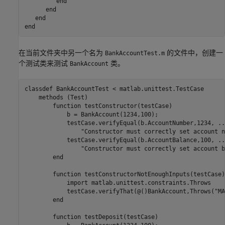
end
end
end
end
在当前文件夹中另一个名为
的文件中，创建一
BankAccountTest.m
个测试类来测试
类。
BankAccount
classdef
 BankAccountTest < matlab.unittest.TestCase

methods
 (Test)

function
 testConstructor(testCase)

            b = BankAccount(1234,100);

            testCase.verifyEqual(b.AccountNumber,1234, 
..
"Constructor must correctly set account n
            testCase.verifyEqual(b.AccountBalance,100, 
..
"Constructor must correctly set account b
end
function
 testConstructorNotEnoughInputs(testCase)

            import 
matlab.unittest.constraints.Throws
            testCase.verifyThat(@()BankAccount,Throws(
"MA
end
function
 testDeposit(testCase)
