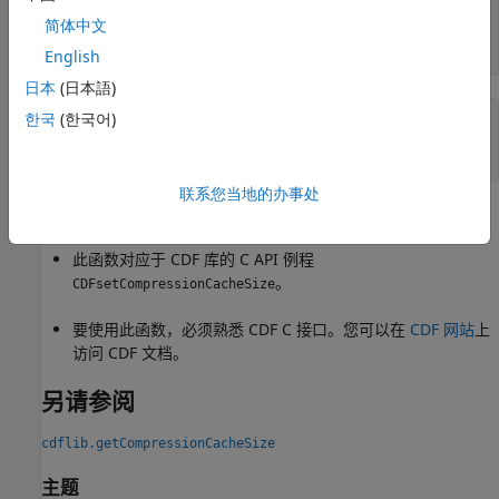
numBuf =

简体中文
   100
English
日本
(日本語)
한국
(한국어)
% Clean up 
cdflib.delete(cdfId)

clear 
cdfId
联系您当地的办事处
提示
此函数对应于 CDF 库的 C API 例程
。
CDFsetCompressionCacheSize
要使用此函数，必须熟悉 CDF C 接口。您可以在
CDF 网站
上
访问 CDF 文档。
另请参阅
cdflib.getCompressionCacheSize
主题