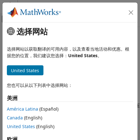
跳到内容
MATLAB 帮助中心
画布外导航菜单切换
选择网站
主要内容
文档主页
cdflib.setCompressionCacheSize
MATLAB
选择网站以获取翻译的可用内容，以及查看当地活动和优惠。根
数据导入和分析
指定压缩高速缓存缓冲区的数目
据您的位置，我们建议您选择：
United States
。
数据导入和导出
标准文件格式
语法
United States
科学数据
cdflib.setCompressionCacheSize(cdfId,numBuffers)
CDF 文件
您也可以从以下列表中选择网站：
说明
cdflib.setCompressionCacheSize
美洲
本页内容
指定用于压
cdflib.setCompressionCacheSize(cdfId,numBuffers)
América Latina
(Español)
语法
缩临时 CDF 文件的高速缓存缓冲区的数目。有关 CDF 高速缓存方
Canada
(English)
案的详细信息，请参阅
CDF 用户指南
。
描述
示例
United States
(English)
标识 CDF 文件。
指定缓冲区的数目。
cdfId
numBuffers
提示
欧洲