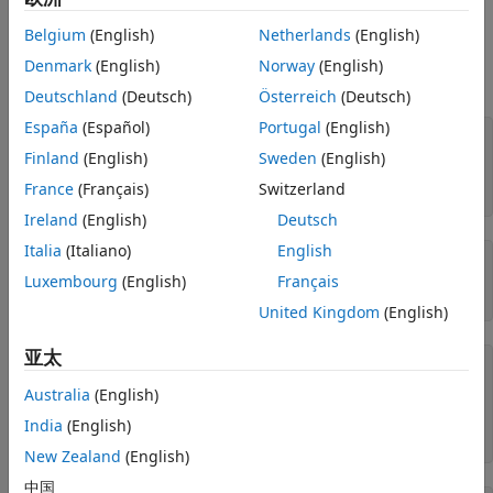
另请参阅
示例
Belgium
(English)
Netherlands
(English)
创建一个 CDF 文件并指定所使用的压缩高速缓存缓冲区的数目。
Denmark
(English)
Norway
(English)
要运行此示例，当前必须位于可写文件夹中。
Deutschland
(Deutsch)
Österreich
(Deutsch)
España
(Español)
Portugal
(English)
cdfId = cdflib.create(
"your_file.cdf"
);

Finland
(English)
Sweden
(English)
% Get the current number of compression cache buffers
France
(Français)
Switzerland
numBuf = cdflib.getCompressionCacheSize(cdfId)
Ireland
(English)
Deutsch
Italia
(Italiano)
English
numBuf =

Luxembourg
(English)
Français
    80
United Kingdom
(English)
亚太
% Set a new value
cdflib.setCompressionCacheSize(cdfId,100)

Australia
(English)
% Check the new value
India
(English)
numBuf = cdflib.getCompressionCacheSize(cdfId)
New Zealand
(English)
中国