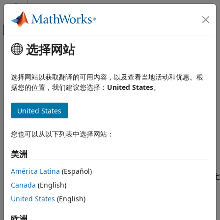
跳到内容
MATLAB 帮助中心
画布外导航菜单切换
选择网站
主要内容
文档主页
matlab.io.fits.getNumHDUs
MATLAB
选择网站以获取翻译的可用内容，以及查看当地活动和优惠。根
数据导入和分析
获取 FITS 文件中的 HDU 数
据您的位置，我们建议您选择：
United States
。
数据导入和导出
标准文件格式
全页折叠
United States
语法
科学数据
FITS 文件
您也可以从以下列表中选择网站：
N = matlab.io.fits.getNumHDUs(fptr)
matlab.io.fits.getNumHDUs
美洲
说明
本页内容
América Latina
(Español)
语法
返回 FITS 文件中已完整定
N = matlab.io.fits.getNumHDUs(fptr)
Canada
(English)
义的 HDU 数量。如果刚刚将新 HDU 添加到文件中，则仅当该
描述
HDU 已关闭或已将数据写入其中时，才会将其计算在内。此函数
示例
United States
(English)
不会更改当前 HDU。
提示
欧洲