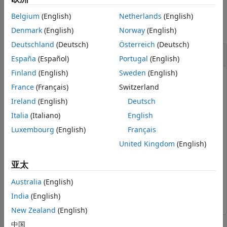
扩展功能
示例
版本历史记录
Belgium
(English)
Netherlands
(English)
另请参阅
全部折叠
Denmark
(English)
Norway
(English)
Deutschland
(Deutsch)
Österreich
(Deutsch)
获取文件中的 HDU 数
España
(Español)
Portugal
(English)
Finland
(English)
Sweden
(English)
France
(Français)
Switzerland
import 
matlab.io.*
Ireland
(English)
Deutsch
fptr = fits.openFile(
"tst0012.fits"
);

Italia
(Italiano)
English
N = fits.getNumHDUs(fptr)
Luxembourg
(English)
Français
United Kingdom
(English)
N = 

亚太
Australia
(English)
fits.closeFile(fptr)
India
(English)
New Zealand
(English)
中国