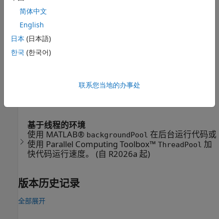
提示
简体中文
此函数对应于 CFITSIO 库 C API 中的
fits_get_num_hdus
English
(
) 函数。
ffthdu
日本
(日本語)
한국
(한국어)
要使用此函数，您必须熟悉 CFITSIO C 接口。您可以在
CFITSIO 网站
上访问 CFITSIO 文档。
扩展功能
联系您当地的办事处
全部展开
基于线程的环境
使用 MATLAB®
在后台运行代码或
backgroundPool
使用 Parallel Computing Toolbox™
加
ThreadPool
快代码运行速度。 (自 R2026a 起)
版本历史记录
全部展开