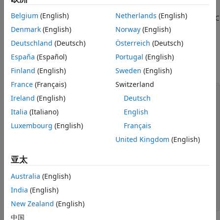
此函数对应于 HDF 库 C API 中的
函数，但因为
SDwritechunk
Belgium
(English)
Netherlands
(English)
®
MATLAB
采用 FORTRAN 样式的排序方法，所以 origin 参数与 C
库 API 相反。
Denmark
(English)
Norway
(English)
Deutschland
(Deutsch)
Österreich
(Deutsch)
示例
España
(Español)
Portugal
(English)
写入二维分块和压缩数据集。分块布局构成一个 10×5 网格。
Finland
(English)
Sweden
(English)
France
(Français)
Switzerland
import 
matlab.io.hdf4.*
Ireland
(English)
Deutsch
sdID = sd.start(
'myfile.hdf'
,
'create'
);

sdsID = sd.create(sdID,
'temperature'
,
'double'
,[100 50]);

Italia
(Italiano)
English
sd.setChunk(sdsID,[10 10],
'deflate'
Luxembourg
(English)
Français
for
 j = 0:9

for
 k = 0:4

United Kingdom
(English)
        origin = [j k];

        data = (1:100) + k*1000 + j*10000;

亚太
        data = reshape(data,10,10);

        sd.writeChunk(sdsID,origin,data);

Australia
(English)
end
end
India
(English)
sd.endAccess(sdsID);

New Zealand
(English)
中国