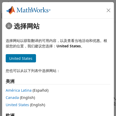
跳到内容
MATLAB 帮助中心
画布外导航菜单切换
选择网站
主要内容
文档主页
matlab.io.hdf4.sd.writeChunk
MATLAB
选择网站以获取翻译的可用内容，以及查看当地活动和优惠。根
数据导入和分析
命名空间:
matlab.io.hdf4.sd
据您的位置，我们建议您选择：
United States
。
数据导入和导出
标准文件格式
向数据集写入块
United States
科学数据
语法
HDF4 文件
您也可以从以下列表中选择网站：
writeChunk(sdsID,origin,dataChunk)
matlab.io.hdf4.sd.writeChunk
美洲
本页内容
说明
América Latina
(Español)
语法
Canada
(English)
向
标识的数据集写入
描述
writeChunk(sdsID,origin,dataChunk)
sdsID
整个数据块。
输入以分块坐标（而非数据集坐标）指定块位
示例
United States
(English)
origin
置。
另请参阅
欧洲