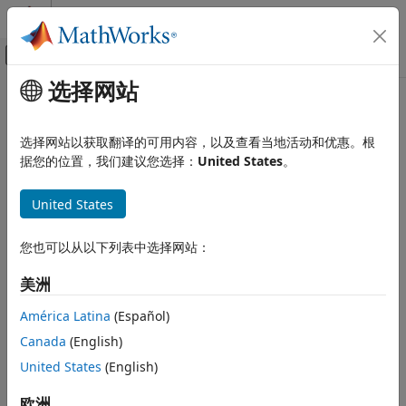
跳到内容
MATLAB 帮助中心
画布外导航菜单切换
选择网站
主要内容
文档主页
when
MATLAB
选择网站以获取翻译的可用内容，以及查看当地活动和优惠。根
软件开发
类:
matlab.mock.MethodCallBehavior
据您的位置，我们建议您选择：
United States
。
测试框架
命名空间:
matlab.mock
在测试中模拟依赖关系
United States
指定 mock 对象方法的行为
when
您也可以从以下列表中选择网站：
全页展开
本页内容
语法
语法
美洲
描述
when(behavior,action)
América Latina
(Español)
输入参量
Canada
(English)
说明
示例
版本历史记录
United States
(English)
指定当使用
定义的输入调用
when(
,
)
behavior
behavior
action
另请参阅
mock 对象方法时，该方法采取的操作。
欧洲