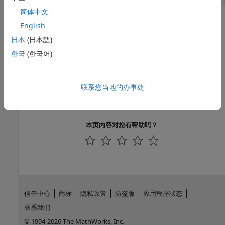
简体中文
版本历史记录
English
日本
(日本語)
在 R2017a 中推出
한국
(한국어)
另请参阅
|
matlab.mock.actions.AssignOutputs
联系您当地的办事处
|
matlab.mock.actions.ThrowException
|
matlab.mock.actions.Invoke
matlab.mock.actions.DoNothing
本页内容对您有帮助吗？
信任中心
商标
隐私政策
防盗版
应用程序状态
联系我们
© 1994-2026 The MathWorks, Inc.