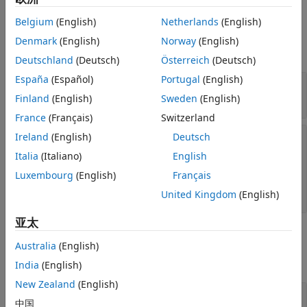
Belgium
(English)
Netherlands
(English)
输入参数
Denmark
(English)
Norway
(English)
全部展开
Deutschland
(Deutsch)
Österreich
(Deutsch)
España
(Español)
Portugal
(English)
—
mock 的行为
behavior
实例
Finland
(English)
Sweden
(English)
matlab.mock.MethodCallBehavior
France
(Français)
Switzerland
—
定义的动作
Ireland
(English)
Deutsch
action
的实例
|
matlab.mock.actions.AssignOutputs
Italia
(Italiano)
English
的实例
|
matlab.mock.actions.Invoke
Luxembourg
(English)
Français
的实例
|
matlab.mock.actions.DoNothing
的实例
matlab.mock.actions.ThrowException
United Kingdom
(English)
亚太
示例
Australia
(English)
全部展开
India
(English)
New Zealand
(English)
指定 mock 方法的行为
中国