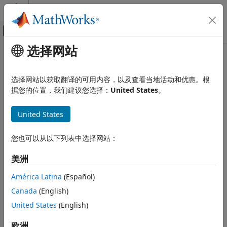
跳到内容
MATLAB 帮助中心
画布外导航菜单切换
选择网站
主要内容
文档主页
plot
MATLAB
选择网站以获取翻译的可用内容，以及查看当地活动和优惠。根
数据导入和分析
二维线图
据您的位置，我们建议您选择：
United States
。
数据探索
全页折叠
United States
MATLAB
图形
您也可以从以下列表中选择网站：
二维图和三维图
语法
线图
美洲
plot
plot(X,Y)
América Latina
(Español)
plot(X,Y,LineSpec)
本页内容
Canada
(English)
plot(X1,Y1,...,Xn,Yn)
语法
United States
(English)
plot(X1,Y1,LineSpec1,...,Xn,Yn,LineSpecn)
描述
plot(Y)
示例
欧洲
plot(Y,LineSpec)