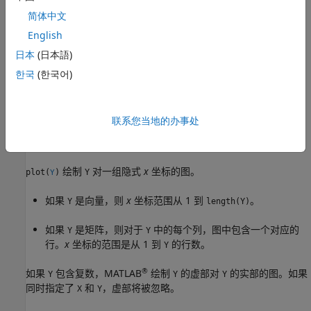
此语法可替代将坐标指定为矩阵的形式。
简体中文
English
示例
日本
(日本語)
可为每个
x
-
y
对组
plot(
1,
1,
1,...,
n,
n,
n)
X
Y
LineSpec
X
Y
LineSpec
한국
(한국어)
指定特定的线型、标记和颜色。您可以对某些
x
-
y
对组指定
，而对其他对组省略它。例如，
LineSpec
plot(X1,Y1,"o",X2,Y2)
对第一个
x
-
y
对组指定标记，但没有对第二个对组指定标记。
联系您当地的办事处
示例
绘制
对一组隐式
x
坐标的图。
plot(
)
Y
Y
如果
是向量，则
x
坐标范围从 1 到
。
Y
length(Y)
如果
是矩阵，则对于
中的每个列，图中包含一个对应的
Y
Y
行。
x
坐标的范围是从 1 到
的行数。
Y
®
如果
包含复数，MATLAB
绘制
的虚部对
的实部的图。如果
Y
Y
Y
同时指定了
和
，虚部将被忽略。
X
Y