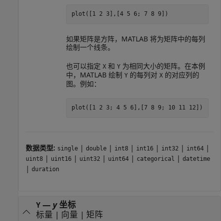
plot([1 2 3],[4 5 6; 7 8 9])
如果矩阵是方阵，MATLAB 将为矩阵中的每列
绘制一个线条。
也可以指定
和
为相同大小的矩阵。在本例
X
Y
中，MATLAB 绘制
的每列对
的对应列的
Y
X
图。例如：
plot([1 2 3; 4 5 6],[7 8 9; 10 11 12])
数据类型:
|
|
|
|
|
|
single
double
int8
int16
int32
int64
|
|
|
|
|
uint8
uint16
uint32
uint64
categorical
datetime
|
duration
—
y
坐标
Y
标量
|
向量
|
矩阵