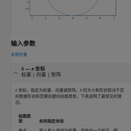
输入参数
全部折叠
—
x
坐标
X
标量
|
向量
|
矩阵
x
坐标，指定为标量、向量或矩阵。
的大小和形状取决于您
X
的数据形状和您要创建的绘图类型。下表说明了最常见的情
况。
绘图类
型
如何指定坐标
单点
将
和
指定为标量，并包含一个标记。例
X
Y