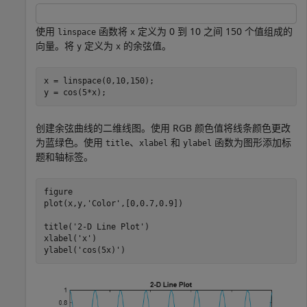
使用
函数将
定义为 0 到 10 之间 150 个值组成的
linspace
x
向量。将
定义为
的余弦值。
y
x
x = linspace(0,10,150);

y = cos(5*x);
创建余弦曲线的二维线图。使用 RGB 颜色值将线条颜色更改
为蓝绿色。使用
、
和
函数为图形添加标
title
xlabel
ylabel
题和轴标签。
figure

plot(x,y,
'Color'
,[0,0.7,0.9])

title(
'2-D Line Plot'
)

xlabel(
'x'
)

ylabel(
'cos(5x)'
)