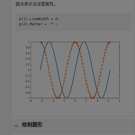
圆点表示法设置属性。
p(1).LineWidth = 2;

p(2).Marker = 
'*'
;
绘制圆形