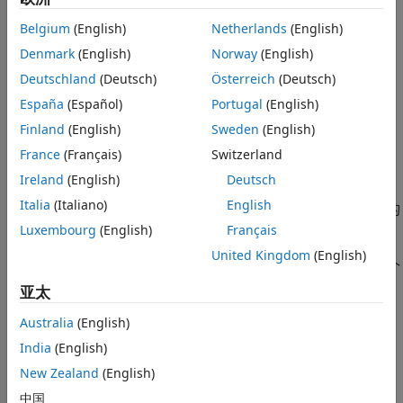
输入参量
plot(tbl,xvar,yvar)
Belgium
(English)
Netherlands
(English)
名称-值参数
plot(tbl,yvar)
Denmark
(English)
Norway
(English)
plot(ax,
___
)
提示
plot(
___
,Name,Value)
Deutschland
(Deutsch)
Österreich
(Deutsch)
扩展功能
p = plot(
___
)
版本历史记录
España
(Español)
Portugal
(English)
说明
另请参阅
Finland
(English)
Sweden
(English)
向量和矩阵数据
France
(Français)
Switzerland
创建
中数据对
中对应值的二维线图。
plot(
,
)
Y
X
X
Y
Ireland
(English)
Deutsch
Italia
(Italiano)
English
要绘制由线段连接的一组坐标，请将
和
指定为相同长度的
X
Y
向量。
Luxembourg
(English)
Français
United Kingdom
(English)
要在同一组坐标区上绘制多组坐标，请将
或
中的至少一个
X
Y
指定为矩阵。
亚太
示例
Australia
(English)
India
(English)
使用指定的线型、标记和颜色创建绘图。
plot(
,
,
)
X
Y
LineSpec
New Zealand
(English)
在同一组坐标轴上绘制多对
x
和
y
坐标。
中国
plot(
1,
1,...,
n,
n)
X
Y
X
Y