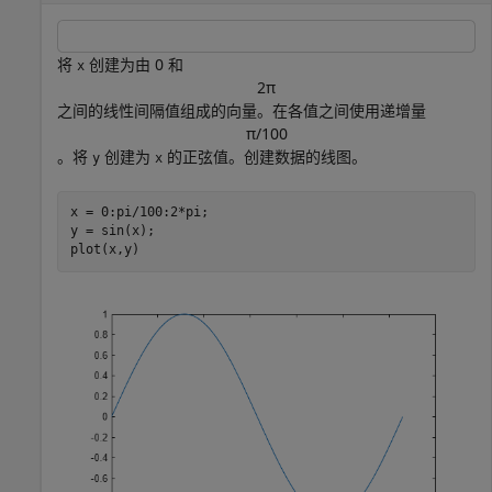
将
创建为由 0 和
x
2
π
之间的线性间隔值组成的向量。在各值之间使用递增量
π
/
1
0
0
。将
创建为
的正弦值。创建数据的线图。
y
x
x = 0:pi/100:2*pi;

y = sin(x);

plot(x,y)