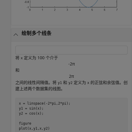
绘制多个线条
将
定义为 100 个介于
x
-
2
π
和
2
π
之间的线性间隔值。将
和
定义为
的正弦和余弦值。创
y1
y2
x
建上述两个数据集的线图。
x = linspace(-2*pi,2*pi);

y1 = sin(x);

y2 = cos(x);

figure

plot(x,y1,x,y2)