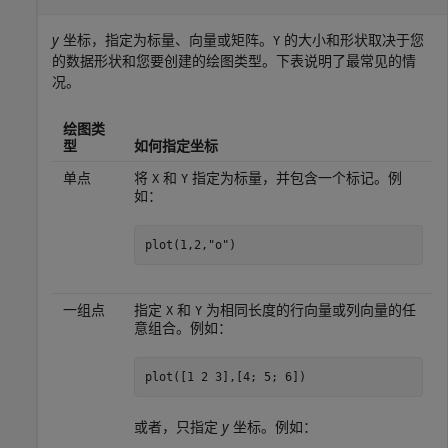
y
坐标，指定为标量、向量或矩阵。
的大小和形状取决于您
Y
的数据形状和您要创建的绘图类型。下表说明了最常见的情
况。
绘图类
型
如何指定坐标
单点
将
和
指定为标量，并包含一个标记。例
X
Y
如：
plot(1,2,
"o"
)
一组点
指定
和
为相同长度的行向量或列向量的任
X
Y
意组合。例如：
plot([1 2 3],[4; 5; 6])
或者，只指定
y
坐标。例如：