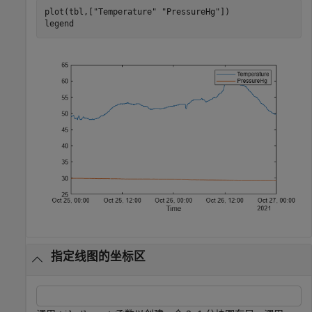
plot(tbl,[
"Temperature"
"PressureHg"
])

legend
指定线图的坐标区