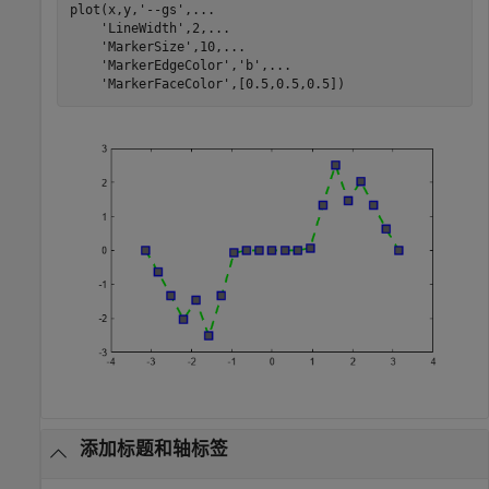
plot(x,y,
'--gs'
,
...
'LineWidth'
,2,
...
'MarkerSize'
,10,
...
'MarkerEdgeColor'
,
'b'
,
...
'MarkerFaceColor'
,[0.5,0.5,0.5])
添加标题和轴标签