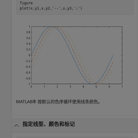
figure

plot(x,y1,x,y2,
'--'
,x,y3,
':'
)
MATLAB® 按默认的色序循环使用线条颜色。
指定线型、颜色和标记