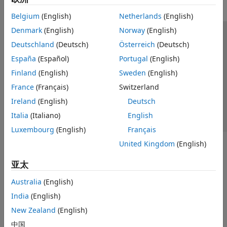
Belgium
(English)
Netherlands
(English)
Denmark
(English)
Norway
(English)
信任中心
商标
隐私政策
防盗版
应用程序状态
Deutschland
(Deutsch)
Österreich
(Deutsch)
联系我们
España
(Español)
Portugal
(English)
© 1994-2026 The MathWorks, Inc.
Finland
(English)
Sweden
(English)
France
(Français)
Switzerland
选择网站
中国
Ireland
(English)
Deutsch
Italia
(Italiano)
English
Luxembourg
(English)
Français
United Kingdom
(English)
亚太
Australia
(English)
India
(English)
New Zealand
(English)
中国