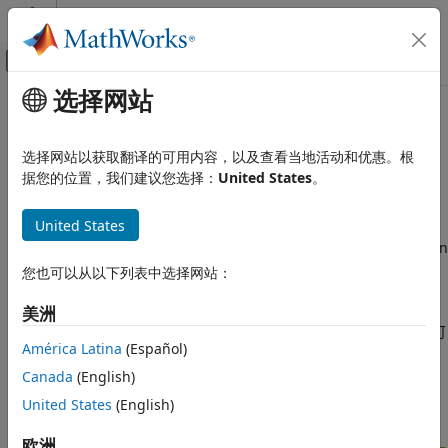
跳到内容
MATLAB 帮助中心
画布外导航菜单切换
选择网站
主要内容
文档主页
本页采用了机器翻译。点击此处可查看最新英文版本。
应用程序部署
AWS
上的
MATLAB
Production
选择网站以获取翻译的可用内容，以及查看当地活动和优惠。根
据您的位置，我们建议您选择：
United States
。
MATLAB Production Server
Server
参考架构
安装
United States
云部署
®
®
使用可自定义的 ARM 模板在 AWS
上部署
MATLAB
Production
类别
Server™
您也可以从以下列表中选择网站：
Azure 上的 MATLAB Production Server 参
®
您可以从 GitHub
部署
MATLAB Production Server
参考架构。
考架构
您必须拥有
MATLAB Production Server
许可证才能使用此产品。
美洲
AWS 上的 MATLAB Production Server 参
如果您需要自定义
CloudFormation
模板和自动化脚本，此产品可
考架构
América Latina
(Español)
能适合您。
Kubernetes 上的 MATLAB Production
Canada
(English)
Server
要部署参考架构，请参阅
AWS 上的 MATLAB Production
United States
(English)
Server
。
欧洲