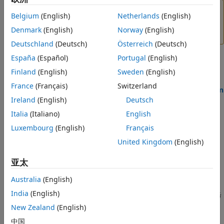
小心
Belgium
(English)
Netherlands
(English)
您必须使用云仪表板而不是命令行来管理云中的
MATLAB
Denmark
(English)
Norway
(English)
Production Server
。
Deutschland
(Deutsch)
Österreich
(Deutsch)
España
(Español)
Portugal
(English)
主题
Finland
(English)
Sweden
(English)
France
(Français)
Switzerland
使用参考架构在 Amazon Web 服务上运行 MATLAB Production
Ireland
(English)
Deutsch
Server
®
使用可自定义的
CloudFormation
模板在 Amazon
Web
Italia
(Italiano)
English
Services 上部署
MATLAB Production Server
。
Luxembourg
(English)
Français
United Kingdom
(English)
配置在云上使用的 MATLAB Production Server 许可证
查看许可证的配置要求，以在云上使用
MATLAB Production
亚太
Server
。
Australia
(English)
使用仪表板管理 MATLAB Production Server
India
(English)
使用仪表板上传应用程序、编辑服务器设置、配置远程持久性服务
以及配置访问控制。
New Zealand
(English)
中国