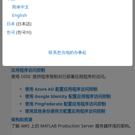
管理用于 MATLAB Production Server 的 AWS 资源
简体中文
从 AWS 管理控制台配置 AWS 资源。
English
仪表板访问控制
日本
(日本語)
为
MATLAB Production Server
仪表板配置基于角色的访问控制。
한국
(한국어)
使用 Azure AD 配置仪表板访问控制
使用 Google Identity 配置仪表板访问控制
联系您当地的办事处
使用 PingFederate 身份提供方配置仪表板访问控制
使用其他 OpenID Connect 提供方配置仪表板访问控制
应用程序访问控制
使用 OIDC 提供程序限制对已部署应用程序的访问。
使用 Azure AD 配置应用程序访问控制
使用 Google Identity 配置应用程序访问控制
使用 PingFederate 配置应用程序访问控制
使用其他身份提供方配置应用程序访问控制
架构和资源
了解 AWS 上的
MATLAB Production Server
服务器环境的架构。