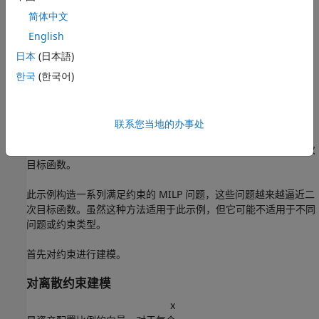
和
简体中文
f
m
a
x
≥
f
m
i
n
English
，
日本
(日本語)
x
(
i
)
=
0
或
한국
(한국어)
f
m
i
n
≤
x
(
i
)
≤
f
m
a
x
。
联系您当地的办事处
您无法在
中包含这些约束。困难在于约束的离散性。此
quadprog
外，虽然混合整数线性规划求解器处理离散约束，但它不处理二次
目标函数。
此示例构造一系列满足约束的 MILP 问题，这些问题越来越逼近二
次目标函数。虽然这种方法适用于此示例，但它可能不适用于不同
问题或约束类型。
首先对约束进行建模。
对离散约束建模
x