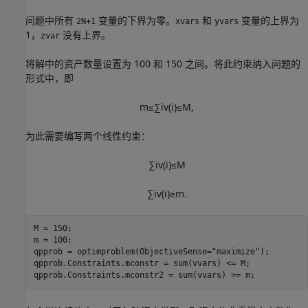
问题中所有
变量的下界为零。
和
变量的上界为
2N+1
xvars
yvars
1，
没有上界。
zvar
将解中的资产数量设置为 100 和 150 之间。将此约束纳入问题的
形式中，即
m
≤
∑
i
v
(
i
)
≤
M
,
为此需要编写两个线性约束：
∑
i
v
(
i
)
≤
M
∑
i
v
(
i
)
≥
m
.
M = 150;

m = 100;

qpprob = optimproblem(ObjectiveSense=
"maximize"
);

qpprob.Constraints.mconstr = sum(vvars) <= M;

qpprob.Constraints.mconstr2 = sum(vvars) >= m;