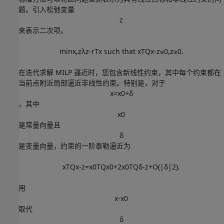
题。引入松弛变量
z
来表示二次项。
min
x
,
z
λ
z
-
r
T
x
such
that
x
T
Q
x
-
z
≤
0
,
z
≥
0
.
在迭代求解 MILP 逼近时，您包含新线性约束，其中每个约束都在
当前点附近局部逼近非线性约束。特别是，对于
x
=
x
0
+
δ
，其中
x
0
是常量向量且
δ
是变量向量，约束的一阶泰勒逼近为
x
T
Q
x
-
z
=
x
0
T
Q
x
0
+
2
x
0
T
Q
δ
-
z
+
O
(
|
δ
|
2
)
.
用
x
-
x
0
取代
δ