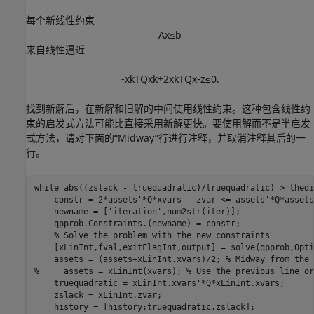
每个新线性约束
A
x
≤
b
来自线性逼近
-
x
k
T
Q
x
k
+
2
x
k
T
Q
x
-
z
≤
0
.
找到新解后，在新解和旧解的中间使用线性约束。这种包含线性约
束的启发式方法可能比直接采用新解更快。要使用解而不是半启发
式方法，请对下面的“Midway”行进行注释，并取消注释其后的一
行。
while
 abs((zslack - truequadratic)/truequadratic) > thedi
    constr = 2*assets'*Q*xvars - zvar <= assets'*Q*assets;
    newname = [
'iteration'
,num2str(iter)];

    qpprob.Constraints.(newname) = constr;

% Solve the problem with the new constraints
    [xLinInt,fval,exitFlagInt,output] = solve(qpprob,Opti
    assets = (assets+xLinInt.xvars)/2; 
% Midway from the 
%     assets = xLinInt(xvars); % Use the previous line or
    truequadratic = xLinInt.xvars'*Q*xLinInt.xvars;

    zslack = xLinInt.zvar;

    history = [history;truequadratic,zslack];
