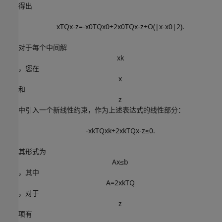
得出
x
T
Q
x
-
z
=
-
x
0
T
Q
x
0
+
2
x
0
T
Q
x
-
z
+
O
(
|
x
-
x
0
|
2
)
.
对于每个中间解
x
k
，您在
x
和
z
中引入一个新线性约束，作为上述表达式的线性部分：
-
x
k
T
Q
x
k
+
2
x
k
T
Q
x
-
z
≤
0
.
其形式为
A
x
≤
b
，其中
A
=
2
x
k
T
Q
，对于
z
项有