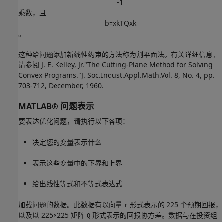
-
1
乘数，且
b
=
x
k
T
Q
x
k
。
这种给问题添加新线性约束的方法称为割平面法。有关详细信息，
请参阅 J. E. Kelley, Jr."The Cutting-Plane Method for Solving
Convex Programs."J. Soc.Indust.Appl.Math.Vol. 8, No. 4, pp.
703-712, December, 1960.
MATLAB® 问题表示
要表达优化问题，请执行以下各项：
决定您的变量表示什么
表示这些变量中的下界和上界
给出线性等式和不等式表达式
加载问题的数据。此数据有以向量
形式表示的 225 个预期回报，
r
以及以 225×225 矩阵
形式表示的回报协方差。数据与在投资组
Q