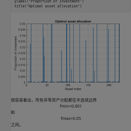
ylabel(
"Proportion of investment"
)

title(
"Optimal asset allocation"
)
很容易看出，所有非零资产分配都在半连续边界
f
m
i
n
=
0
.
0
0
1
和
f
m
a
x
=
0
.
0
5
之间。