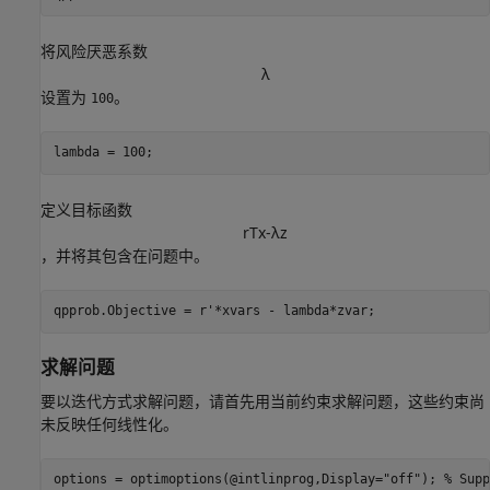
将风险厌恶系数
λ
设置为
。
100
lambda = 100;
定义目标函数
r
T
x
-
λ
z
，并将其包含在问题中。
qpprob.Objective = r'*xvars - lambda*zvar;
求解问题
要以迭代方式求解问题，请首先用当前约束求解问题，这些约束尚
未反映任何线性化。
options = optimoptions(@intlinprog,Display=
"off"
); 
% Supp