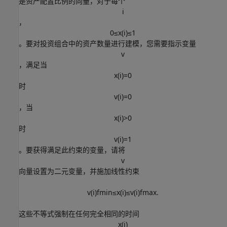
是资产配置比例的向量，对于每个
i
，
0
≤
x
(
i
)
≤
1
。要对投资组合中的资产数量进行建模，您需要指示变量
v
，满足当
x
(
i
)
=
0
时
v
(
i
)
=
0
，当
x
(
i
)
>
0
时
v
(
i
)
=
1
。要获得满足此约束的变量，请将
v
向量设置为二元变量，并施加线性约束
v
(
i
)
f
m
i
n
≤
x
(
i
)
≤
v
(
i
)
f
m
a
x
.
这些不等式强制在任何完全相同的时间
x
(
i
)