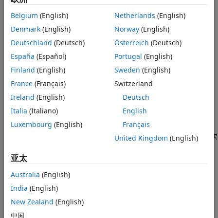
x
(
i
)
另请参阅
是您在
Belgium
(English)
Netherlands
(English)
i
Denmark
(English)
Norway
(English)
资产中的投资比例。如果您知道每项资产平均回报的向量
Deutschland
(Deutsch)
Österreich
(Deutsch)
r
，以及回报的协方差矩阵
España
(Español)
Portugal
(English)
Q
Finland
(English)
Sweden
(English)
，则对于给定的风险厌恶水平 λ
France
(Français)
Switzerland
λ
，您需要最大化风险调整后的预期回报：
Ireland
(English)
Deutsch
Italia
(Italiano)
English
max
x
(
r
T
x
-
λ
x
T
Q
x
)
.
Luxembourg
(English)
Français
求解器用于求解此二次规划问题。但是，除了简单的二次
quadprog
United Kingdom
(English)
规划问题之外，您还可能希望以多种方式限制投资组合，例如：
亚太
投资组合中资产不超过
种，其中
。
M
M <= N
Australia
(English)
投资组合中至少有
种资产，其中
。
India
(English)
m
0 < m <= M
New Zealand
(English)
具有
半连续
约束，意味着对某些固定比例
中国
f
m
i
n
>
0