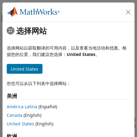
跳到内容
MATLAB 帮助中心
画布外导航菜单切换
选择网站
主要内容
文档主页
混合整数二次规划投资组合优化：基
数学和优化
于问题
选择网站以获取翻译的可用内容，以及查看当地活动和优惠。根
据您的位置，我们建议您选择：
United States
。
Optimization Toolbox
线性规划和混合整数线性规划
United States
此示例说明如何使用基于问题的方法来求解混合整数二次规划
混合整数二次规划投资组合优化：基于问题
(MIQP) 投资组合优化问题。其思想是迭代求解一系列局部逼近
本页内容
您也可以从以下列表中选择网站：
MIQP 问题的混合整数线性规划 (MILP) 问题。有关基于求解器的
问题概要
方法，请参阅
混合整数二次规划投资组合优化：基于求解器
。
美洲
对离散约束建模
问题概要
目标和连续线性逼近
América Latina
(Español)
MATLAB® 问题表示
根据马科维茨所述 ("Portfolio Selection," J. Finance Volume 7,
Canada
(English)
Issue 1, pp. 77-91, March 1952)，您可以将许多投资组合优化问
创建问题变量、约束和目标
United States
(English)
题表达为二次规划问题。假设您有包含
项的一组资产并希望选择
求解问题
N
一个投资组合，其中
检查解和收敛速度
欧洲