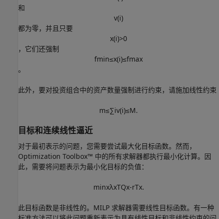
和
v
(
i
)
都为零，并且只要
x
(
i
)
>
0
，它们还强制
f
m
i
n
≤
x
(
i
)
≤
f
m
a
x
。
此外，要对投资组合中的资产数量强制进行约束，请施加线性约束
m
≤
∑
i
v
(
i
)
≤
M
.
目标和连续线性逼近
对于最初表示的问题，您需要尝试最大化目标函数。然而，
Optimization Toolbox™ 中的所有求解器都执行最小化计算。因
此，需要将问题表示为最小化目标的负值：
min
x
λ
x
T
Q
x
-
r
T
x
.
此目标函数是非线性的。MILP 求解器需要线性目标函数。有一种
标准方法可以将此问题重新表示为具有线性目标和非线性约束的问