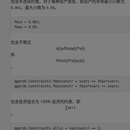
包含半连续约束。对于每种资产类型，取资产的非零最小小数为
，最大小数为
。
0.001
0.05
fmin = 0.001;

fmax = 0.05;
包含不等式
x
(
i
)
≤
f
m
a
x
(
i
)
*
v
(
i
)
和
f
m
i
n
(
i
)
*
v
(
i
)
≤
x
(
i
)
。
qpprob.Constraints.fmaxconstr = xvars <= fmax*vvars;

qpprob.Constraints.fminconstr = fmin*vvars <= xvars;
包含投资组合为 100% 投资的约束，即
∑
x
i
=
1
。
qpprob.Constraints.allin = sum(xvars) == 1;