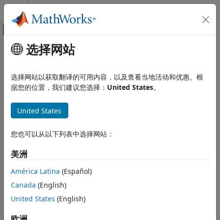
跳到内容
MATLAB 帮助中心
画布外导航菜单切换
选择网站
主要内容
文档主页
Mathematics and Optimization
选择网站以获取翻译的可用内容，以及查看当地活动和优惠。根
类别
据您的位置，我们建议您选择：
United States
。
Global Optimization Toolbox
How useful was this information?
United States
Mapping Toolbox
Optimization Toolbox
您也可以从以下列表中选择网站：
Partial Differential Equation Toolbox
美洲
Get Started with Partial Differential
Equation Toolbox
América Latina
(Español)
Geometry and Mesh
Canada
(English)
Unified Modeling
United States
(English)
Domain-Specific Modeling
Battery P2D Modeling
欧洲