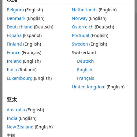
General PDEs
Belgium
(English)
Netherlands
(English)
Visualization
Symbolic Math Toolbox
Denmark
(English)
Norway
(English)
信任中心
商标
隐私政策
防盗版
应用程序状态
Deutschland
(Deutsch)
Österreich
(Deutsch)
联系我们
España
(Español)
Portugal
(English)
© 1994-2026 The MathWorks, Inc.
Finland
(English)
Sweden
(English)
France
(Français)
Switzerland
选择网站
中国
Ireland
(English)
Deutsch
Italia
(Italiano)
English
Luxembourg
(English)
Français
United Kingdom
(English)
亚太
Australia
(English)
India
(English)
New Zealand
(English)
中国