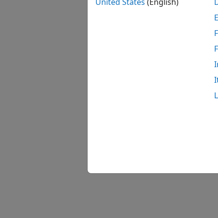
United States
(English)
F
I
I