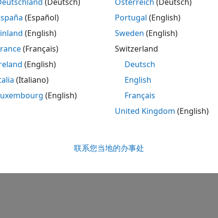
Deutschland
(Deutsch)
Österreich
(Deutsch)
España
(Español)
Portugal
(English)
inland
(English)
Sweden
(English)
France
(Français)
Switzerland
reland
(English)
Deutsch
talia
(Italiano)
English
Luxembourg
(English)
Français
United Kingdom
(English)
联系您当地的办事处