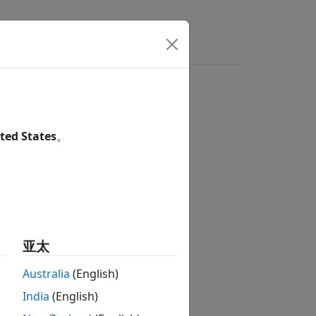
s
Answers
ted States
。
tion?
亚太
Australia
(English)
India
(English)