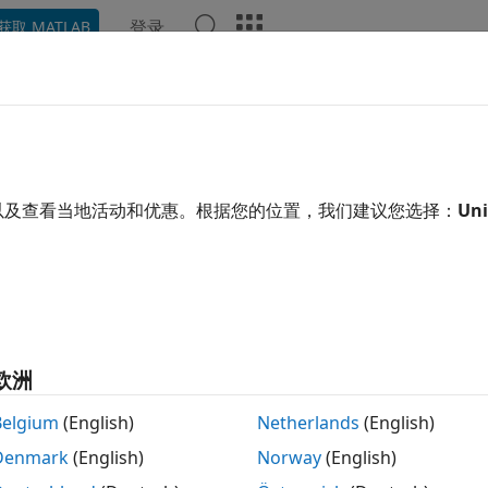
登录
获取 MATLAB
ation
Examples
Functions
Blocks
Apps
Video
以及查看当地活动和优惠。根据您的位置，我们建议您选择：
Uni
How useful was this informa
欧洲
Belgium
(English)
Netherlands
(English)
Denmark
(English)
Norway
(English)