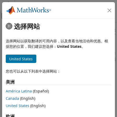
跳到内容
MATLAB 帮助中心
画布外导航菜单切换
选择网站
主要内容
文档主页
在
Polyspace
Access
Web 界面中查
验证、确认和测试
看分配的结果
选择网站以获取翻译的可用内容，以及查看当地活动和优惠。根
代码验证
据您的位置，我们建议您选择：
United States
。
Polyspace Access
®
在典型的协同审查工作流程中，
Polyspace
Access™
中的结果将
United States
分配给个人，以进一步进行分析、修复或申述。通常有三种方法来
Polyspace Access 快速入门
访问分配给您的结果：
在 Polyspace Access Web 界面中查看分配
您也可以从以下列表中选择网站：
的结果
使用您收到的指向检查结果或检查结果集的直接链接。
本页内容
美洲
打开
Polyspace Access
，从
工程概述
仪表板导航到分配给您
使用 Polyspace Access 工程资源管理器和仪
América Latina
(Español)
表板查看分配的检查结果
的结果。
另请参阅
Canada
(English)
打开
Polyspace Access
，使用任务栏中的
审查
按钮和过滤器
United States
(English)
下拉列表中的
已分配给我
过滤器导航到分配给您的结果。
欧洲