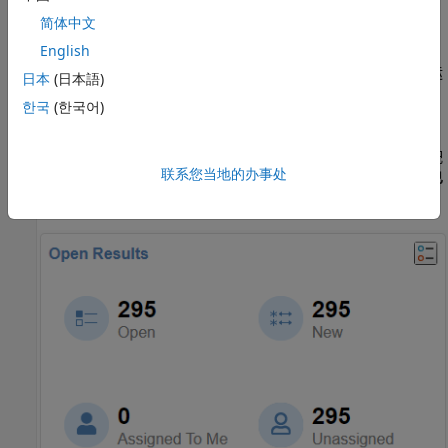
或单个工程运行。在您选择结果后，
工程概述
仪表板将打开，
简体中文
其中显示您的结果。
English
如果您选择该文件夹，控制面板将显示该文件夹中所有工程运
日本
(日本語)
行的统计信息的汇总。
한국
(한국어)
点击
工程概述
仪表板的“摘要”卡上的
已分配给我
。这将打开
审
查
窗口并显示
结果列表
，该列表已经过过滤，其中仅包含分配
联系您当地的办事处
给您的所有结果。如果您选择某个文件夹而非工程运行，则
已
分配给我
处于不可点击状态。