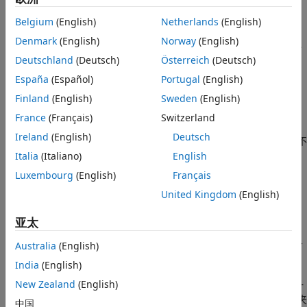
如果您收到指向结果的链接，请点击链接来查看分配给您的结果。
链接一般通过电子邮件或 Bug 跟踪工具工单发送。
Belgium
(English)
Netherlands
(English)
Denmark
(English)
Norway
(English)
使用
Polyspace
Access
工程资源管理器和仪表板查看
Deutschland
(Deutsch)
Österreich
(Deutsch)
分配的检查结果
España
(Español)
Portugal
(English)
开始在
Polyspace Access
中审查分配给您的结果之前，请确保：
Finland
(English)
Sweden
(English)
您具有
Polyspace Access
的有效登录信息。
France
(Français)
Switzerland
Ireland
(English)
Deutsch
您知道您公司的
Polyspace Access
Web 界面的 URL。如果不
知道该 URL，请联系您的
Polyspace Access
管理员。
Italia
(Italiano)
English
Luxembourg
(English)
Français
结果必须已上传到
Polyspace Access
。
United Kingdom
(English)
要查看分配给您的检查结果，请执行以下操作：
亚太
使用 Web 浏览器登录到您公司的
Polyspace Access
Web 界
Australia
(English)
面。
India
(English)
New Zealand
(English)
打开左侧的
工程资源管理器
并选择您的工程运行。工程列在一
个文件-文件夹组织系统中。工程文件夹可以包含其他子文件夹
中国