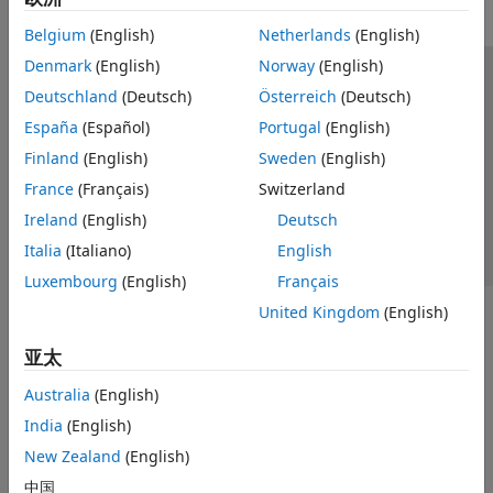
Belgium
(English)
Netherlands
(English)
Denmark
(English)
Norway
(English)
信任中心
商标
隐私政策
防盗版
应用程序状态
Deutschland
(Deutsch)
Österreich
(Deutsch)
联系我们
España
(Español)
Portugal
(English)
© 1994-2026 The MathWorks, Inc.
Finland
(English)
Sweden
(English)
France
(Français)
Switzerland
选择网站
中国
Ireland
(English)
Deutsch
Italia
(Italiano)
English
Luxembourg
(English)
Français
United Kingdom
(English)
亚太
Australia
(English)
India
(English)
New Zealand
(English)
中国