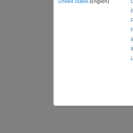
United States
(English)
F
I
I