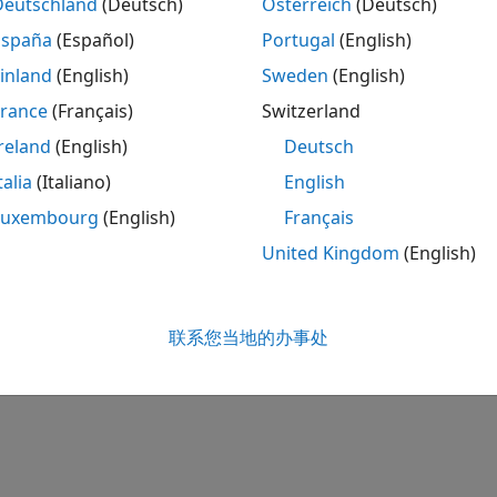
Deutschland
(Deutsch)
Österreich
(Deutsch)
España
(Español)
Portugal
(English)
inland
(English)
Sweden
(English)
France
(Français)
Switzerland
reland
(English)
Deutsch
talia
(Italiano)
English
Luxembourg
(English)
Français
United Kingdom
(English)
联系您当地的办事处