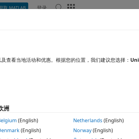
登录
获取 MATLAB
ation
Examples
Functions
Blocks
Apps
Video
以及查看当地活动和优惠。根据您的位置，我们建议您选择：
Uni
How useful was this informa
欧洲
Belgium
(English)
Netherlands
(English)
Denmark
(English)
Norway
(English)