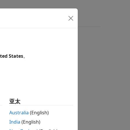
s
Answers
ted States
。
tion?
亚太
Australia
(English)
India
(English)