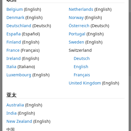
Belgium
(English)
Netherlands
(English)
Denmark
(English)
Norway
(English)
信任中心
商标
隐私政策
防盗版
应用程序状态
Deutschland
(Deutsch)
Österreich
(Deutsch)
联系我们
España
(Español)
Portugal
(English)
© 1994-2026 The MathWorks, Inc.
Finland
(English)
Sweden
(English)
France
(Français)
Switzerland
选择网站
中国
Ireland
(English)
Deutsch
Italia
(Italiano)
English
Luxembourg
(English)
Français
United Kingdom
(English)
亚太
Australia
(English)
India
(English)
New Zealand
(English)
中国