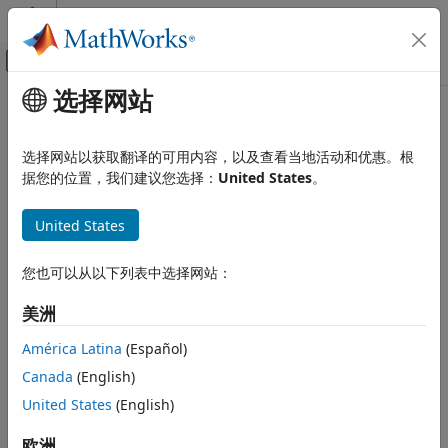
跳到内容
MATLAB 帮助中心
画布外导航菜单切换
选择网站
主要内容
文档主页
Code Generation
选择网站以获取翻译的可用内容，以及查看当地活动和优惠。根
Control Systems
据您的位置，我们建议您选择：
United States
。
How useful was this information?
United States
您也可以从以下列表中选择网站：
美洲
América Latina
(Español)
Canada
(English)
United States
(English)
欧洲