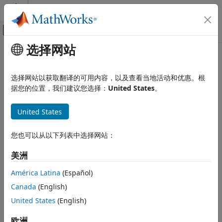
跳到内容
MATLAB 帮助中心
画布外导航菜单切换
选择网站
主要内容
文档主页
Code Generation
选择网站以获取翻译的可用内容，以及查看当地活动和优惠。根
Control Systems
据您的位置，我们建议您选择：
United States
。
How useful was this information?
United States
您也可以从以下列表中选择网站：
美洲
América Latina
(Español)
Canada
(English)
United States
(English)
欧洲