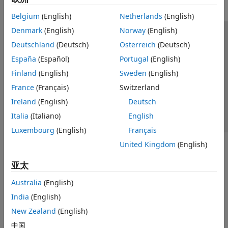
Belgium
(English)
Netherlands
(English)
Denmark
(English)
Norway
(English)
信任中心
商标
隐私政策
防盗版
应用程序状态
Deutschland
(Deutsch)
Österreich
(Deutsch)
联系我们
España
(Español)
Portugal
(English)
© 1994-2026 The MathWorks, Inc.
Finland
(English)
Sweden
(English)
France
(Français)
Switzerland
选择网站
中国
Ireland
(English)
Deutsch
Italia
(Italiano)
English
Luxembourg
(English)
Français
United Kingdom
(English)
亚太
Australia
(English)
India
(English)
New Zealand
(English)
中国