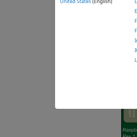
United States
(English)
F
I
I