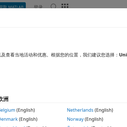
登录
获取 MATLAB
ation
Examples
Functions
Blocks
Apps
Video
pberry Pi
Camera Board
mera Board is an add-on device for capturing still images a
以及查看当地活动和优惠。根据您的位置，我们建议您选择：
Uni
mera Board provides many configurable settings such as e
t (ROI), and special effects.
 the manufacturer’s instructions for connecting the Camera
rry Pi hardware.
欧洲
Belgium
(English)
Netherlands
(English)
Denmark
(English)
Norway
(English)