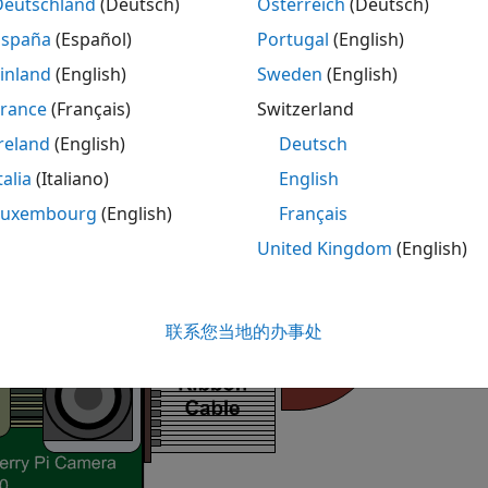
Deutschland
(Deutsch)
Österreich
(Deutsch)
España
(Español)
Portugal
(English)
inland
(English)
Sweden
(English)
France
(Français)
Switzerland
reland
(English)
Deutsch
talia
(Italiano)
English
Luxembourg
(English)
Français
United Kingdom
(English)
联系您当地的办事处