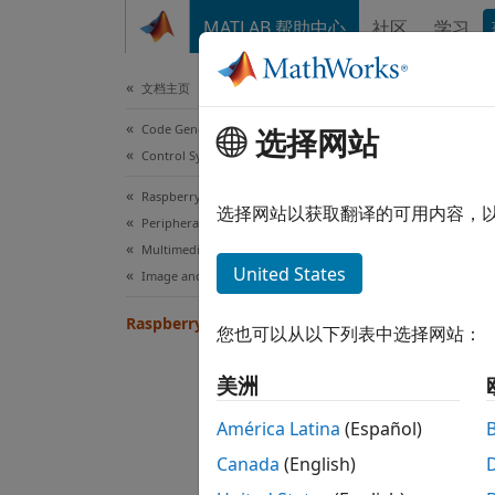
跳到内容
MATLAB 帮助中心
社区
学习
Document
文档主页
Code Generation
Ras
选择网站
Control Systems
Raspberry Pi Blockset
The Ca
选择网站以获取翻译的可用内容，
Peripherals
Multimedia
The Ca
United States
Image and Video Processing
interes
Raspberry Pi Camera Board
您也可以从以下列表中选择网站：
Follow
Raspbe
美洲
América Latina
(Español)
Canada
(English)