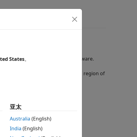
s
Answers
®
nd video on the Raspberry Pi
hardware.
ted States
。
xposure compensation, orientation, region of
 Board to the CSI connector on the
亚太
Australia
(English)
India
(English)