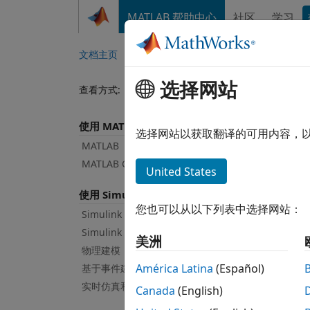
跳到内容
MATLAB 帮助中心
社区
学习
文档
文档主页
选择网站
Search
查看方式:
类别
产品列表
使用 MATLAB
选择网站以获取翻译的可用内容，
MATLAB
MATLAB Copilot
United States
使用 Simulink
使用 
您也可以从以下列表中选择网站：
Simulink
Simulink Copilot
美洲
物理建模
América Latina
(Español)
基于事件建模
实时仿真和测试
Canada
(English)