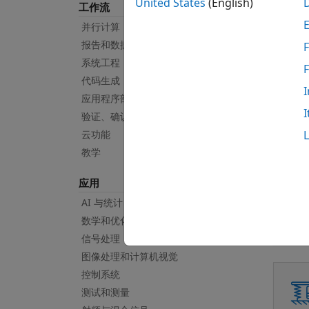
United States
(English)
工作流
并行计算
报告和数据库访问
F
系统工程
使用 
代码生成
I
应用程序部署
I
验证、确认和测试
云功能
教学
应用
AI 与统计
数学和优化
信号处理
图像处理和计算机视觉
控制系统
测试和测量