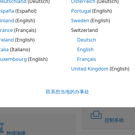
Deutschland
(Deutsch)
Österreich
(Deutsch)
España
(Español)
Portugal
(English)
MATLAB Copilot
数学和优化
inland
(English)
Sweden
(English)
France
(Français)
Switzerland
Simulink
reland
(English)
Deutsch
talia
(Italiano)
English
信号处理
Luxembourg
(English)
Français
Simulink
United Kingdom
(English)
图像处理和计
联系您当地的办事处
Simulink Copilot
控制系统
物理建模