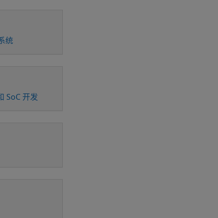
系统
和 SoC 开发