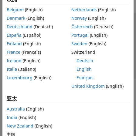
Belgium
(English)
Netherlands
(English)
Denmark
(English)
Norway
(English)
信任中心
商标
隐私政策
防盗版
应用程序状态
Deutschland
(Deutsch)
Österreich
(Deutsch)
联系我们
España
(Español)
Portugal
(English)
© 1994-2026 The MathWorks, Inc.
Finland
(English)
Sweden
(English)
France
(Français)
Switzerland
选择网站
中国
Ireland
(English)
Deutsch
Italia
(Italiano)
English
Luxembourg
(English)
Français
United Kingdom
(English)
亚太
Australia
(English)
India
(English)
New Zealand
(English)
中国