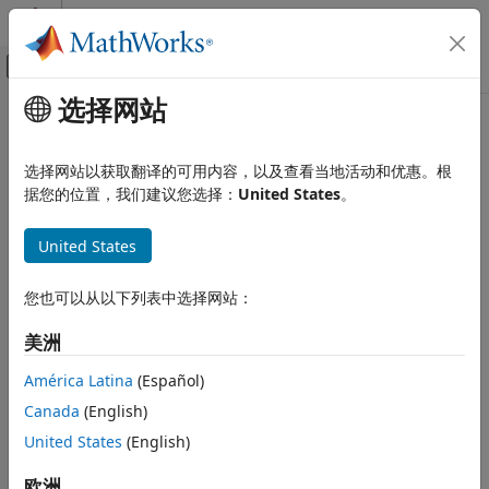
跳到内容
MATLAB 帮助中心
画布外导航菜单切换
选择网站
主要内容
文档主页
Control Systems
选择网站以获取翻译的可用内容，以及查看当地活动和优惠。根
据您的位置，我们建议您选择：
United States
。
How useful was this information?
United States
您也可以从以下列表中选择网站：
美洲
América Latina
(Español)
Canada
(English)
United States
(English)
欧洲